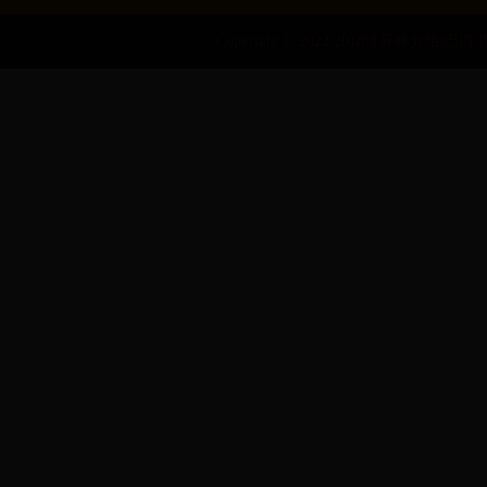
Copyright © 2022 2018世界杯分组|巴西 世