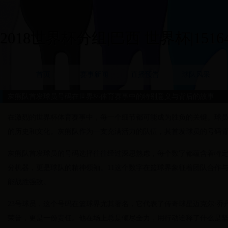
2018世界杯分组|巴西 世界杯|15164
首页
赛事新闻
直播预告
球队风采
灰熊队首发球员号码在世界杯体育赛事中的特别意义与背后的故事
在激烈的世界杯体育赛事中，每一个细节都可能成为胜负的关键。球
的历史和文化。灰熊队作为一支充满活力的队伍，其首发球员的号码
灰熊队首发球员的号码选择往往经过深思熟虑，每个数字都蕴含着特定
分机器，更是球队的精神领袖。11这个数字在篮球界象征着团队合作
能战胜强敌。
23号球员，这个号码在篮球界尤其著名，它代表了传奇球星迈克尔·乔
荣誉，更是一份责任。他在场上总是倾尽全力，用行动诠释了什么是