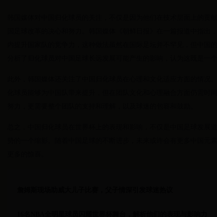
韩国媒体对中国归化球员的关注，不仅是因为他们在技术层面上的贡
国足球改革的决心和努力。韩国媒体《朝鲜日报》在一篇报道中指出
内提升国家队的竞争力，这种做法虽然在国际足坛并不罕见，但中国
分析了归化球员对中国足球长远发展可能产生的影响，认为这既是一
此外，韩国媒体还关注了中国归化球员在心理和文化适应方面的情况
化球员能够为中国队带来提升，但在团队文化和心理融合方面仍需时
努力，更需要整个团队的支持和理解，以及球迷的包容和鼓励。
总之，中国归化球员在世界杯上的表现和影响，不仅是中国足球发展
势的一个缩影。随着中国足球的不断进步，未来或许会有更多中国元
更多的惊喜。
詹姆斯现场助威大儿子比赛，父子情深引发球迷热议
16名NBA全明星球员闪耀世界杯舞台，解析他们的表现与影响力