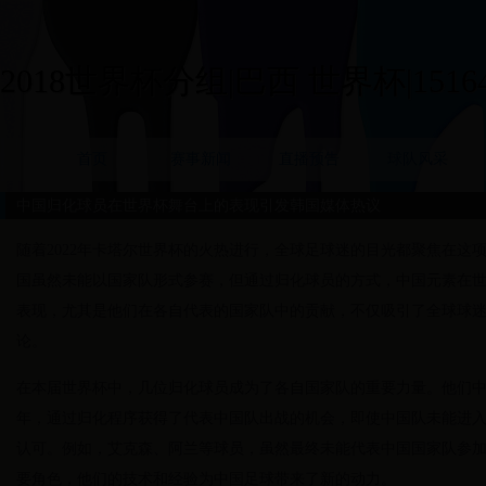
2018世界杯分组|巴西 世界杯|15164
首页
赛事新闻
直播预告
球队风采
中国归化球员在世界杯舞台上的表现引发韩国媒体热议
随着2022年卡塔尔世界杯的火热进行，全球足球迷的目光都聚焦在这
国虽然未能以国家队形式参赛，但通过归化球员的方式，中国元素在
表现，尤其是他们在各自代表的国家队中的贡献，不仅吸引了全球球
论。
在本届世界杯中，几位归化球员成为了各自国家队的重要力量。他们
年，通过归化程序获得了代表中国队出战的机会，即使中国队未能进
认可。例如，艾克森、阿兰等球员，虽然最终未能代表中国国家队参
要角色，他们的技术和经验为中国足球带来了新的动力。