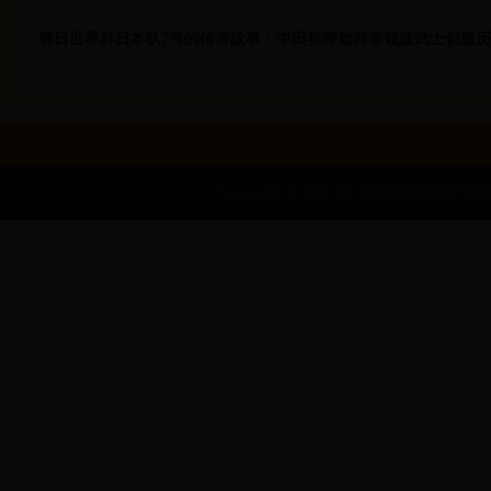
韩日世界杯日本队7号的传奇故事：中田英寿如何带领蓝武士创造
Copyright © 2022 2018世界杯分组|巴西 世