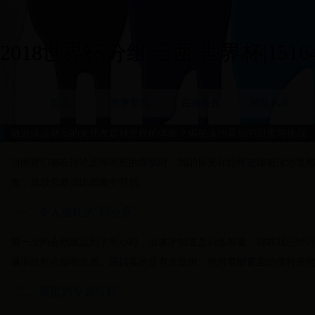
2018世界杯分组|巴西 世界杯|15164
首页
赛事新闻
直播预告
球队风采
做游泳运动员的女朋友是种怎样的体验？揭秘泳池背后的甜蜜与挑战
当闺蜜们都在讨论足球明星的腹肌时，我的目光却始终追随着泳池里
友，这段恋爱远比想象中特别。
一、令人脸红的"职业病"
第一次约会他就迟到了半小时，后来才知道是训练加量。现在我已经
通润肤乳会影响水感。最搞笑的是有次逛街，他对着橱窗里的模特突然
二、甜蜜的专属特权