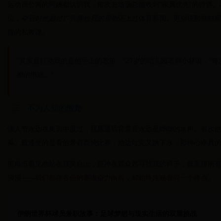
运动员公寓的阿姨都认识我，每次去送汤总能收到"家属优先"的待遇
位，
夺冠时他越过广告牌给我的拥抱
还上过体育新闻。更别说那些独
腿的私教课。
"其实最打动我的是他手上的老茧，"27岁的幼儿园老师小林说，"
擦的痕迹。"
三、不为人知的酸楚
情人节永远在集训中度过，视频通话背景音永远是哗哗的水声。有次
瓜
。最难受的是看他带着高烧比赛，池边吐完又跳下水，那种心疼真
但每当看见他站在领奖台上，眼神在观众席寻找我的样子，就觉得所
浪漫——
我们都在各自的赛道奋力向前，却始终注视着同一个终点
。
伊朗世界杯球员兼职故事：足球梦想与现实生活的双重挑战