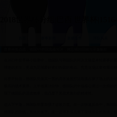
2018世界杯分组|巴西 世界杯|15164
首页
赛事新闻
直播预告
球队风采
世界杯焦点战：德国VS韩国巅峰对决，精彩瞬间回顾与录像解析
在2023年世界杯小组赛中，德国队与韩国队的对决无疑是本轮赛事的
球迷的关注，更成为足球爱好者们热议的焦点。究竟这场比赛有哪些
比赛开始后，德国队凭借其一贯的高压逼抢打法迅速占据了场上的主
极高的战术素养。上半场第18分钟，德国队的中场核心通过一次精妙
现了德国队的进攻效率，也凸显了其战术执行的精准性。
进入下半场，韩国队明显加强了进攻力度。在一次快速反击中，韩国
德国队的防线，将比分扳平。这一进球不仅点燃了现场观众的热情，