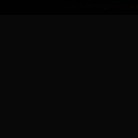
Copyright © 2022 2018世界杯分组|巴西 世