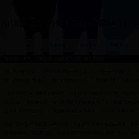
2018世界杯分组|巴西 世界杯|15164
首页
赛事新闻
直播预告
球队风采
世界杯球迷鸟：一场跨越国界的足球狂欢与情感共鸣
在世界杯的赛场上，足球不仅仅是一项运动，它更是一种跨越国界、
有一群特殊的“球迷鸟”，他们用自己的方式，将足球的激情与热爱传
“世界杯球迷鸟”并非真正的鸟类，而是指那些在世界杯期间，跨越国
的球迷们。他们像候鸟一样，随着世界杯的举办地迁徙，将足球的热
是德国的啤酒爱好者，亦或是阿根廷的探戈舞者，他们都在用自己的
这些“球迷鸟”不仅仅是比赛的观众，他们更是足球文化的传播者。在
挥舞着国旗，高唱着国歌，将足球的激情与热爱传递给每一个人。他