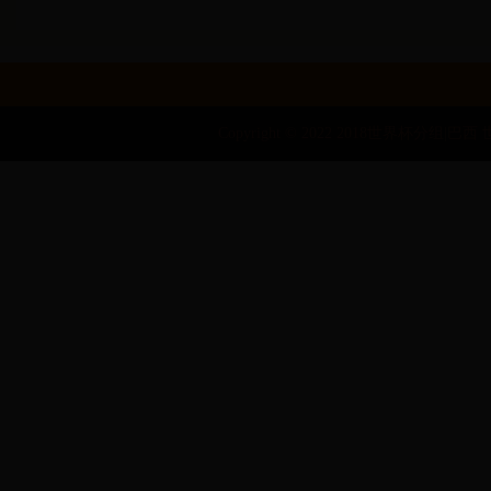
Copyright © 2022 2018世界杯分组|巴西 世