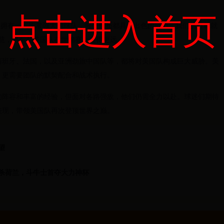
点击进入首页
们拥有一支非常强大的球队，每个球员都具备出色的能力。我们的目标就
慧，将帮助美国队在世锦赛上走得更远。
西班牙、法国，以及亚洲劲旅中国队等，都将对美国队构成巨大威胁。美
，更需要团队的默契配合和战术执行。
的阵容和丰富的经验，但面对各路强敌，他们仍需全力以赴。球迷们期待
表现，带领美国队再次登顶世界之巅。
望
绝杀荷兰，斗牛士首夺大力神杯