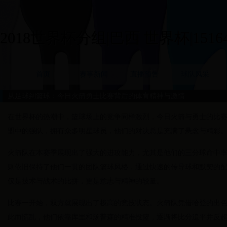
2018世界杯分组|巴西 世界杯|15164
首页
赛事新闻
直播预告
球队风采
从足球到篮球：今日火箭勇士比赛背后的体育精神与激情
在世界杯的热潮中，篮球场上的竞争同样激烈，今日火箭与勇士的比
盟中的强队，拥有众多明星球员，他们的对决总是充满了悬念与精彩
火箭队在本赛季展现出了强大的进攻能力，尤其是他们的三分球命中
则依旧保持了他们一贯的团队篮球风格，通过快速的传导球和默契的
仅是技术与战术的比拼，更是意志与精神的较量。
比赛一开始，双方就展现出了极高的竞技状态。火箭队凭借哈登的出
此而慌乱，他们依靠库里和汤普森的精准投篮，逐渐将比分追平并反