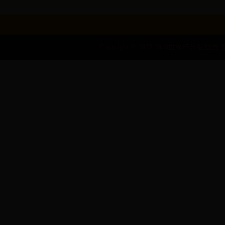
Copyright © 2022 2018世界杯分组|巴西 世