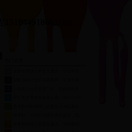
164491866.com
热门文章
1
世界杯球场上的音乐魔力：那些年我们打球时放的歌
2
国际足联计划扩军世界杯，未来赛事规模将如何演变？
3
山东泰山vs天津津门虎：中超激战再现，谁能笑到最后？
4
拜仁慕尼黑球员名单公布：2023-2024赛季世界杯预选赛阵容揭晓
5
世界杯精彩瞬间：点数比分与比赛比分的微妙关系解析
6
世界杯：全球足球爱好者的盛宴，我爱足球比赛中的每一刻荣耀！
7
世界杯球场上的音乐魔力：那些年我们打球时放的歌