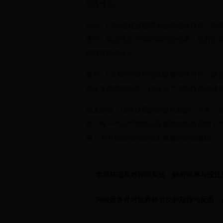
优秀球员。
此外，CBA还通过选秀大会来选拔球员。每
秀中，既有来自大学联赛的佼佼者，也有在业
持联赛的竞争力。
最后，CBA还与海外篮球联赛保持合作，通
高水平的竞技表现，也促进了中国球员的成
综上所述，CBA球员的选拔机制是一个多元
作，每一个环节都为中国篮球的发展贡献了力
善，为中国篮球的辉煌未来奠定坚实基础。
世界杯瑞典对韩国买法：解析赔率与投注
阿根廷各界对世界杯名次的期待与反思：