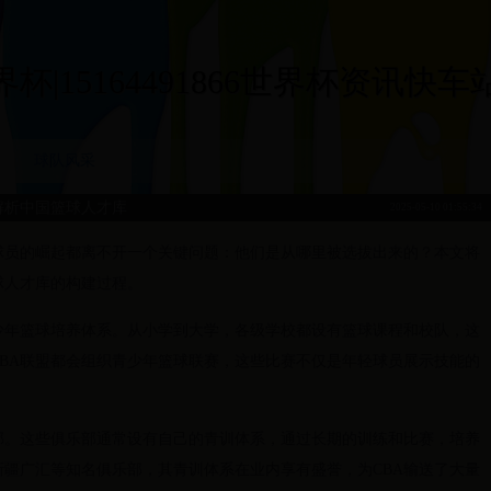
|15164491866世界杯资讯快车站|15
球队风采
解析中国篮球人才库
2025-05-10 01:55:34
球员的崛起都离不开一个关键问题：他们是从哪里被选拔出来的？本文将
球人才库的构建过程。
少年篮球培养体系。从小学到大学，各级学校都设有篮球课程和校队，这
BA联盟都会组织青少年篮球联赛，这些比赛不仅是年轻球员展示技能的
部。这些俱乐部通常设有自己的青训体系，通过长期的训练和比赛，培养
疆广汇等知名俱乐部，其青训体系在业内享有盛誉，为CBA输送了大量