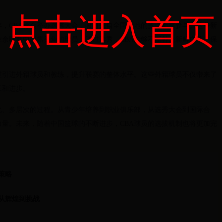
点击进入首页
年，CBA都会举办选秀大会，吸引来自全国各地的篮球新秀参与。这些新
余联赛中崭露头角的球员。通过选秀，CBA能够不断补充新鲜血液，保
过引进外籍球员和教练，提升联赛的整体水平。这些外籍球员不仅带来了
长和进步。
化、多层次的过程。从青少年培养到职业俱乐部，从选秀大会到国际合
量。未来，随着中国篮球的不断进步，CBA球员的选拔机制也将更加完
策略
从辉煌到挑战