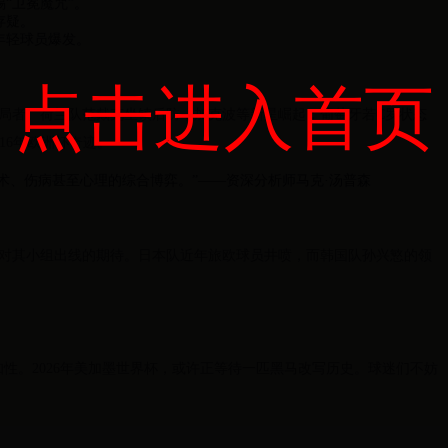
“卫冕魔咒”。
存疑。
年轻球员爆发。
点击进入首页
潜在搅局者。荷兰队范戴克坐镇后防，加克波等新星崛起；葡萄牙若C罗状态
16年欧洲杯奇迹。
术、伤病甚至心理的综合博弈。”——资深分析师马克·汤普森
映市场对其小组出线的期待。日本队近年旅欧球员井喷，而韩国队孙兴慜的领
性。2026年美加墨世界杯，或许正等待一匹黑马改写历史。球迷们不妨