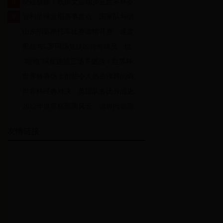
8
突破极限：残疾女运动员在世界杯赛场上的非凡表现与感人故事
9
智利足球近期赛事盘点：国家队与俱乐部比赛最新动态一览
10
山东招远摩托车比赛激情开赛：速度与技巧的巅峰对决点燃黄金之城
11
那些与C罗同场竞技的传奇球员：他们的故事与回忆
12
“嘴炮”球星连输三场关键战！世界杯赛场为何频频翻车？
13
世界杯赛场上那些令人热血沸腾的瞬间：球员用拼搏诠释足球精神
14
世界杯经典对决：英国队各比分战史回顾与关键战役分析
15
2012年世界杯预测风云：谁将问鼎冠军？揭秘胜负背后的关键因素
友情链接