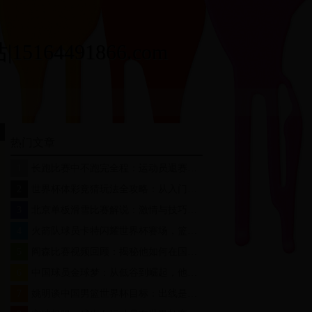
164491866.com
热门文章
1
长跑比赛中不跑完全程：运动员退赛背后的心理与生理极限挑战
2
世界杯体彩竞猜玩法全攻略：从入门到精通，教你如何玩转竞猜赢大奖
3
北京单板滑雪比赛解说：激情与技巧的完美碰撞，冰雪运动的新篇章
4
火箭队球员卡特闪耀世界杯赛场，篮球与足球跨界传奇
5
阎森比赛视频回顾：揭秘他如何在国际赛场上大放异彩
6
中国球员金球梦：从低谷到崛起，他们能否打破欧美垄断？
7
姚明谈中国男篮世界杯目标：出线是底线，但我们渴望走得更远