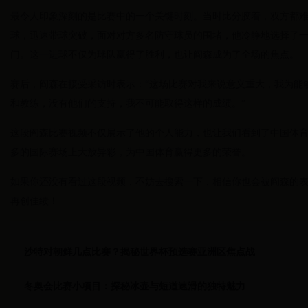
最令人印象深刻的是比赛中的一个关键时刻。当时比分胶着，双方都
球，迅速带球突破，面对对方多名防守球员的围堵，他冷静地选择了
门。这一进球不仅为球队赢得了胜利，也让阎森成为了全场的焦点。
赛后，阎森在接受采访时表示：“这场比赛对我来说意义重大，我为能
和教练，没有他们的支持，我不可能取得这样的成绩。”
这段阎森比赛视频不仅展示了他的个人能力，也让我们看到了中国体
多的国际赛场上大放异彩，为中国体育赢得更多的荣誉。
如果你还没有看过这段视频，不妨去搜索一下，相信你也会被阎森的
再创佳绩！
沙特对朝鲜几点比赛？揭秘世界杯预选赛亚洲区焦点战
冬奥会比赛小项目：探秘冰壶与短道速滑的独特魅力