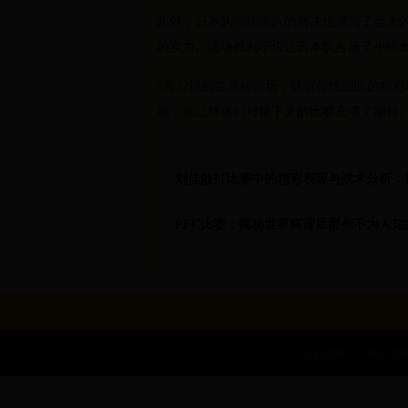
此外，日本队与德国队的对决也成为了当天的
的实力。这场胜利不仅让日本队占据了小组
6月22日的世界杯赛场，既有传统强队的精
致，也让球迷们对接下来的比赛充满了期待
刘佳散打比赛中的精彩表现与战术分析：
PFC比赛：揭秘世界杯背后那些不为人知
Copyright © 2022