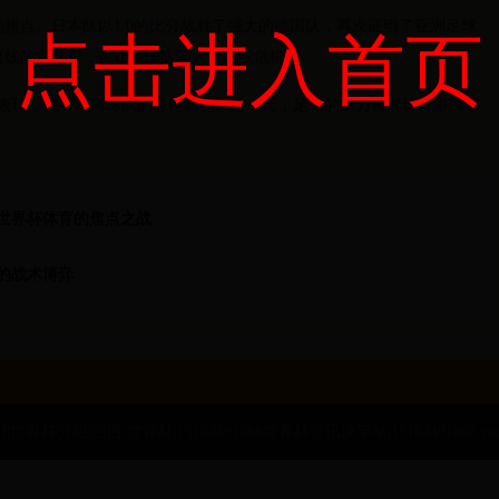
焦点。日本队以1:0的比分战胜了强大的德国队，再次证明了亚洲足球
点击进入首页
出线的主动权，也让德国队陷入了出线危机。
彩表现，也有黑马球队的惊艳崛起。这一天，足球的魅力被展现得淋漓尽
。
世界杯体育的焦点之战
的战术博弈
 2018世界杯分组|巴西 世界杯|15164491866世界杯资讯快车站|15164491866.com All