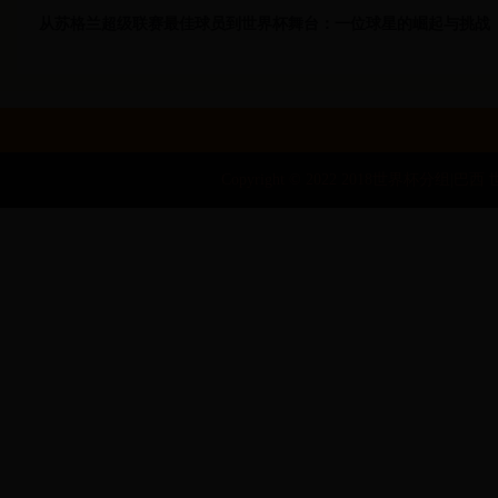
从苏格兰超级联赛最佳球员到世界杯舞台：一位球星的崛起与挑战
Copyright © 2022 2018世界杯分组|巴西 世