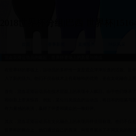
2018世界杯分组|巴西 世界杯|15164
首页
赛事新闻
直播预告
球队风采
混血花滑运动员的崛起：世界杯赛场上的新星与挑战
在世界杯的赛场上，运动员的多样性一直是观众津津乐道的话题。近
入了新的活力。他们不仅在技术上有着独特的优势，更在文化融合上
首先，混血花滑运动员在技术层面上的表现令人瞩目。由于他们继承
和创新上带来惊喜。例如，某位日美混血的运动员，将日本的细腻与
有力量感的表演，赢得了评委和观众的一致好评。
其次，混血花滑运动员在文化融合上的表现同样值得称道。他们不仅
世界杯的舞台上，他们通过自己的表演，向世界展示了不同文化的和