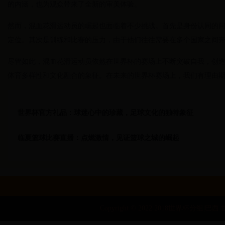
的内涵，也为观众带来了全新的审美体验。
然而，混血花滑运动员的崛起也面临着不少挑战。首先是身份认同的
定位。其次是训练和比赛的压力，由于他们往往需要在多个国家之间
尽管如此，混血花滑运动员依然在世界杯的赛场上不断突破自我，创
体育多样性和文化融合的象征。在未来的世界杯赛场上，我们有理由
世界杯官方礼品：球迷心中的珍藏，足球文化的独特象征
临夏篮球比赛直播：点燃激情，见证篮球之城的崛起
Copyright © 2022 2018世界杯分组|巴西 世