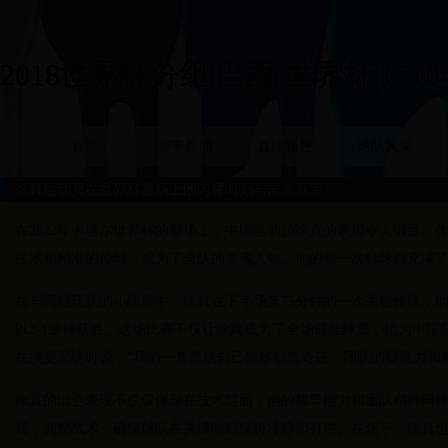
2018世界杯分组|巴西 世界杯|15164
首页
赛事新闻
直播预告
球队风采
徐真运动员在世界杯赛场上的闪耀时刻与未来展望
在2022年卡塔尔世界杯的赛场上，中国运动员徐真的表现令人瞩目。
技术和精准的传球，成为了全队的灵魂人物。他的每一次触球都充满
在与阿根廷队的小组赛中，徐真在下半场第75分钟的一次关键传球，
以2-1逆转获胜。这场比赛不仅让徐真成为了全场最佳球员，也为中
在接受采访时说：“我们一直坚信自己能够创造奇迹，团队的凝聚力和
徐真的出色表现不仅仅体现在技术层面，他的领导能力和团队精神同
通，调整战术，确保球队在关键时刻保持冷静和有序。在场下，徐真