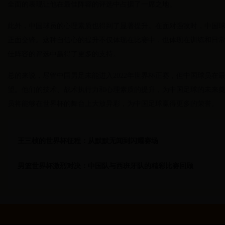
全面的表现让他在最佳阵容的评选中占据了一席之地。
此外，中国球员的心理素质也得到了显著提升。在面对强敌时，中国
正面交锋。这种自信心的提升不仅体现在比赛中，也体现在训练和日
佳阵容的评选中赢得了更多的支持。
总的来说，尽管中国男足未能进入2022年世界杯正赛，但中国球员在
望。他们的技术、战术执行力和心理素质的提升，为中国足球的未来
员将能够在世界杯的舞台上大放异彩，为中国足球赢得更多的荣誉。
王三桢的世界杯征程：从默默无闻到闪耀赛场
男篮世界杯激烈对决：中国队与西班牙队的精彩比赛回顾