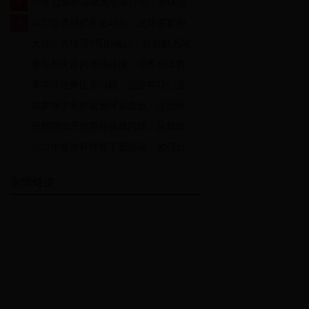
8
ONE冠军赛运动员名单公布：全球顶尖格斗选手齐聚，谁能问鼎巅峰？
9
2022世界杯扩军至48队：足球盛宴的全球化新篇章
10
大连一方球员9号的崛起：从默默无闻到世界杯舞台的闪耀新星
11
赛车与火箭的激情碰撞：世界杯体育赛事直播新体验
12
李宗伟经典比赛回顾：那些年我们追过的羽坛传奇
13
俄罗斯世界杯最差球员盘点：这些球星为何在赛场彻底迷失？
14
历届西班牙世界杯首战回顾：从辉煌到挑战的征程
15
2022年世界杯球赛下载指南：如何合法观看并保存精彩赛事
友情链接