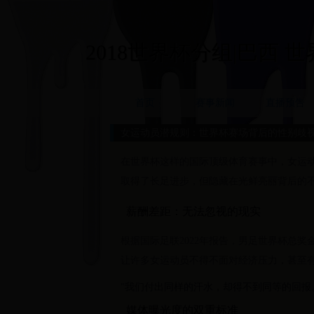
2018世界杯分组|巴西 世界杯
首页
赛事新闻
直播预告
女运动员潜规则：世界杯赛场背后的性别歧
在世界杯这样的国际顶级体育赛事中，女运
取得了长足进步，但隐藏在光鲜亮丽背后的
薪酬差距：无法忽视的现实
根据国际足联2022年报告，男足世界杯总奖
让许多女运动员不得不面对经济压力，甚至
"我们付出同样的汗水，却得不到同等的回报
媒体曝光度的双重标准