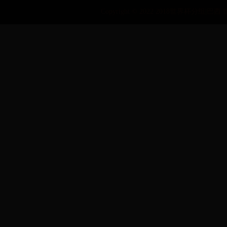
Copyright © 2022 2018世界杯分组|巴西 世