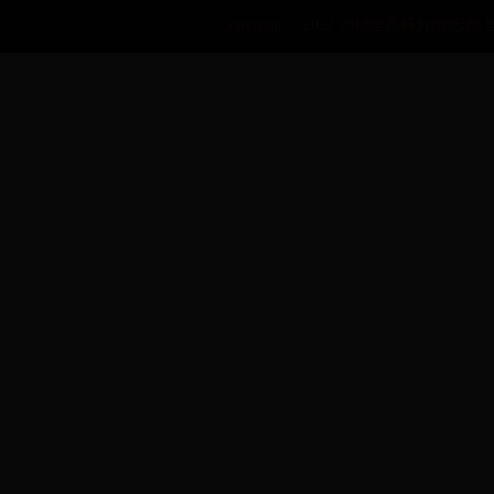
Copyright © 2022 2018世界杯分组|巴西 世