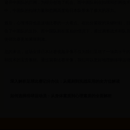
避开中国队的拦网，为得分创造了机会。而中国队则在扣球和拦网技
中，中国队的扣球力量和拦网高度给日本队带来了极大的压力。
最后，心理博弈也是这场比赛的一大看点。在比分紧咬的关键时刻，
住了中国队的反扑。而中国队则在落后的情况下，通过调整战术和队
使得比赛更加紧张刺激。
总的来说，这场女排日本比赛视频录像不仅为我们呈现了一场高水平
和技术的宝贵素材。通过观看比赛录像，我们可以更好地理解排球运
深入解析足球比赛记分办法：从规则到实战应用的全方位解读
如何选择排球运动员：从身体素质到心理素质的全面解析