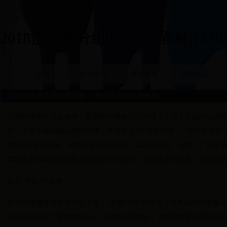
2018世界杯分组|巴西 世界杯|15164
首页
赛事新闻
直播预告
球队风采
竞猜彩票变阵迎战世界杯 17种玩法组成强大阵容
足球的世界杯还在热身，彩票的世界杯已经开战了！为了让彩民玩的
间，开售全部64场比赛的竞猜，并且推出了“冠军竞猜”、“冠亚军竞猜
戏的4种基础玩法、传统足彩的4种玩法，以及在北京、天津、广东三省
票在世界杯期间将以新老结合的17种玩法，组成强大的阵容，给彩民
新兵“竞彩”打头阵
作为竞猜型体育彩票的生力军，“竞彩”今年首次登上世界杯的历史舞台
中已经树立起了牢固的地位。与传统足彩相比，竞彩游戏更加灵活自