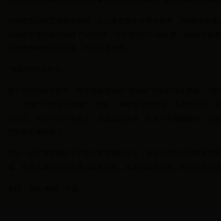
14场胜负彩受竞猜场次限制，无法覆盖整个世界杯赛事，而6场半全场
全场在世界杯期间安排了9期竞猜，可以竞猜到54场比赛，4场进球彩更
彩和世界杯的彩民朋友，可以大展身手。
“顶呱刮”也来助兴
除了竞猜型体育彩票，即开型体育彩票“顶呱刮”也来助兴世界杯。“顶
——“神射手”和“足球盛宴”。其中，“神射手”面值5元，头奖10万元，
25万元，共有12次中奖机会，游戏玩法简单，兑奖符号新颖独特。全
您共享足球的快乐。
四年一度足球盛典吸引了全世界球迷的目光，虽然大部分中国球迷不
喊，但是大家同样可以通过体育彩票，来享受紧张激烈，扣人心弦的
来源：搜狐 编辑：宁波