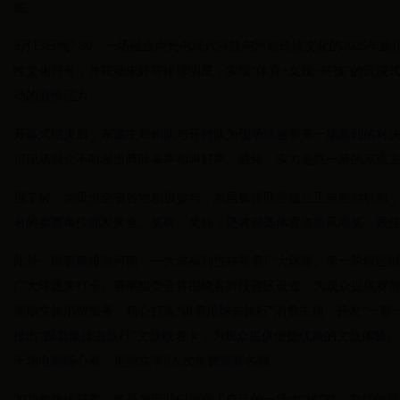
底。
9月13日晚7:30，一场融合声光电现代科技与河南传统文化的2025
性文化符号，并联动朱婷等排球明星，实现“体育+文旅+科技”的沉浸
动的激情活力。
开幕式结束后，东道主郑州队与开封队为现场球迷带来一场激烈的对
得现场观众不时发出阵阵掌声和叫好声。最终，实力更胜一筹的东道主郑
据了解，为吸引全省各地积极参与，本届豫排联赛建立正向激励机制，
名的参赛单位颁发奖金、奖牌、奖杯，还将评选体育道德风尚奖、最
此外，跟着豫排游河南，一大波福利也在等着广大球迷。第一阶段区
广大球迷来打卡。赛事组委会将围绕各阶段赛区设置，为观众提供赛
周期文旅消费服务，精心打造“跟着排球去旅行”消费主题，开发“一赛
推出“跟着豫排去旅行”文旅联名卡，为观众提供便捷优质的文旅体验
千场电影随心看，更能立享6人次免费观赛名额。
2025年豫排联赛，将是属于我们河南人自己的一场大“排”对。期待