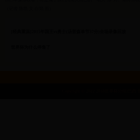
（记者 陈凯 文 白韬 图）
[经典重温]2015年国王vs勇士(汤普森单节37分)全场录像回放
世界杯为什么停售了
Copyright © 2022 2018世界杯分组|巴西 世