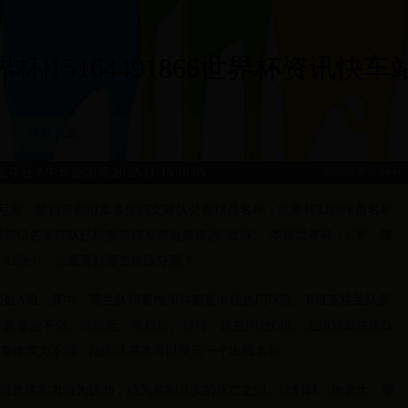
|15164491866世界杯资讯快车站|15
球队风采
中华新闻网 2022-11-15 18:05
2025-07-27 08:44:44
尼斯、墨西哥和厄瓜多尔四支球队公布球员名单，世界杯32强球员名单
相信各支球队已经整装待发奔赴最终的“战场”。本届世界杯，C罗、梅
32强中，你最看好哪支球队夺冠？
同处A组。其中，荷兰队和塞内加尔都是出线热门球队。B组英格兰队实
，其签运不俗。阿根廷、墨西哥、沙特、波兰同处C组。上届冠军法国队
组整体实力不强，法国队基本可以预定一个出线名额。
E组整体实力最为强劲，成为名副其实的死亡之组。比利时、加拿大、摩