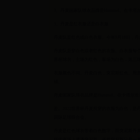
3、丹麦国家队球衣品牌是Hummel。在卡
3、丹麦是红衣服还是白衣服
丹麦队是红色或白色衣服。今年9月18日，
丹麦队是穿白色或者红色的衣服。白衣服每个
界杯球衣，主场为红色，客场为白色，第三
衣服颜色不同。丹麦白色，突尼斯红色。用
辅。
丹麦国家队球衣品牌是Hummel。在卡塔
是。2022世界杯丹麦所穿的衣服为白色，
国际足球联合会。
丹麦是红色球衣带着白色数字，而突尼斯丹
杯的赛场上遭遇突尼斯，虽然突尼斯只是一