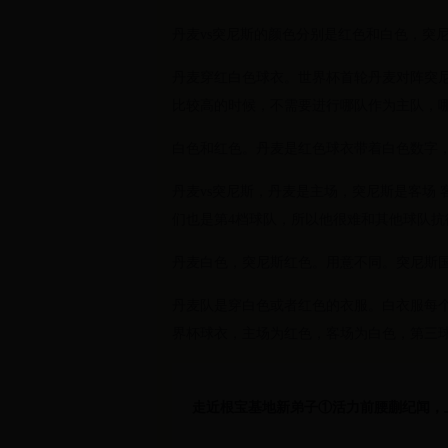
丹麦vs突尼斯的颜色分别是红色和白色，突
丹麦穿红白色球衣。世界杯首轮丹麦对阵突
比较高的时候，不需要进行哪队作为主队，
白色和红色。丹麦是红色球衣带着白色数字
丹麦vs突尼斯，丹麦是主场，突尼斯是客场
们也是第4档球队，所以他很难和其他球队抗
丹麦白色，突尼斯红色。用意不同。突尼斯
丹麦队是穿白色或者红色的衣服。白衣服每个
界杯球衣，主场为红色，客场为白色，第三
走近根宝基地新弟子①活力前腰蒯纪闻，