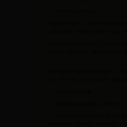
1、丹麦和突尼斯衣服区别
丹麦穿红白色球衣。世界杯首轮丹麦对阵突
比较高的时候，不需要进行哪队作为主队，
丹麦是红色球衣带着白色数字，而突尼斯丹
杯的赛场上遭遇突尼斯，虽然突尼斯只是一
力。
丹麦vs突尼斯的颜色分别是红色和白色。丹
为主，白色为辅。北京时间22日晚，本届世
2、丹麦队什么颜色衣服
1、丹麦队是红色或白色衣服。今年9月18
2、丹麦队是穿白色或者红色的衣服。白衣服
世界杯球衣，主场为红色，客场为白色，第