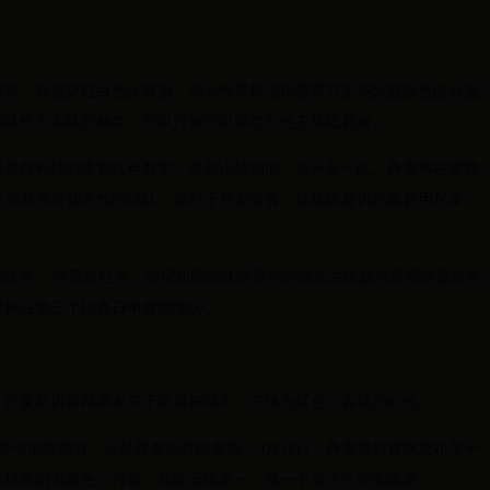
尼斯，丹麦穿红白色比赛服，因为世界杯当比赛双方主场队服颜色区分度
哪队作为客队的抽签，所以丹麦可以穿红白色主场比赛服。
麦是白色球衣带着红色数字，虽然比较相似，但不是一队。丹麦将在世界
支在非洲有些名气的球队，但对于丹麦而言，这场比赛仍然需要用尽全
麦白色 ，突尼斯红色。突尼斯国家队世界杯的球衣主体颜色采用的是红色
界杯在第三个比赛日中首现0比0。
日，丹麦足协官网发布关于世界杯球衣，主场为红色，客场为白色。
每个国家都有，只是丹麦也有白衣服，9月18日，丹麦足协官网发布关于
三球衣则为黑色。丹麦，北欧五国之一，是一个君主立宪制国家。