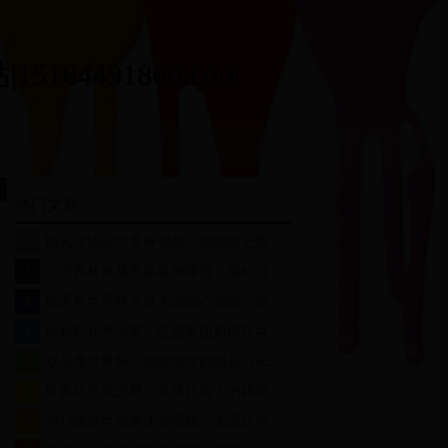
164491866.com
热门文章
1
帕瓦尔法国世界杯视频：回顾那记惊艳全场的世界波
2
《世界杯奥莱奥莱歌曲爆红：揭秘这首魔性神曲如何点燃全球球迷激情》
3
俄罗斯世界杯点球大战惊心动魄：那些年我们追过的绿茵传奇与泪水
4
比利时18号比赛：红魔军团如何在世界杯中展现实力
5
双头鹰世界杯：东欧足球的崛起与未来展望
6
世界杯激战正酣，足球比赛中的精彩瞬间与团队精神
7
2017篮球世锦赛决赛回顾：美国队与塞尔维亚队的激烈对决