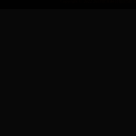
Copyright © 2022 2018世界杯分组|巴西 世