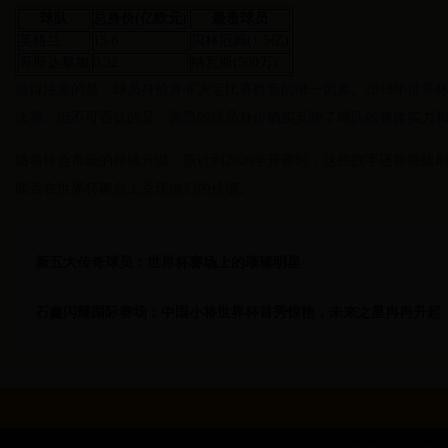
球队
总身价(亿欧元)
最贵球员
英格兰
15.8
贝林厄姆(1.5亿)
哥斯达黎加
0.32
纳瓦斯(500万)
值得注意的是，球员身价并非决定比赛胜负的唯一因素。2018年世界
决赛。但不可否认的是，高昂的球员身价确实反映了球队的整体实力
随着转会市场的持续升温，预计到2026年开赛时，这些数字还将继续
能否在世界杯舞台上兑现他们的价值。
新五大传奇球员：世界杯赛场上的璀璨明星
石鑫闪耀国际赛场：中国小将世界杯首秀惊艳，未来之星冉冉升起