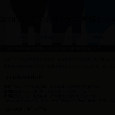
2018世界杯分组|巴西 世界杯|15164
首页
赛事新闻
直播预告
球队风采
2026世界杯球员总价突破天际！哪些豪门球队身价碾压对手？
随着2026年美加墨世界杯的临近，各支参赛球队的球员总身价再次成
世界杯32强球队的球员总价值预计将首次突破150亿欧元大关，创下历
豪门球队身价排行榜
英格兰队
以15.8亿欧元领跑，贝林厄姆+福登组合就价值2.3亿
法国队
紧随其后，姆巴佩一人就贡献了1.8亿欧元估值
巴西队
新星云集，维尼修斯、罗德里戈等新锐总价达13.2亿
"现代足球已经进入亿元时代，一个顶级球员的身价可能超过某些小国球
惊人对比：豪门vs弱旅