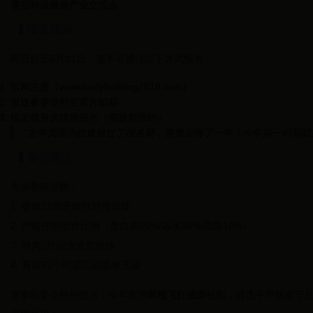
赛后特设健身产业交流会
▍报名须知
即日起至
5月31日
，选手可通过以下方式报名：
官网注册（www.bodybuilding2018.com）
发送参赛资料至官方邮箱
指定健身房现场报名（需提前预约）
"去年我因为犹豫错过了报名期，整整后悔了一年！今年第一时间就提
▍备赛建议
专业教练提醒：
1. 提前12周开始针对性训练
2. 严格控制饮食比例（蛋白质60%/碳水30%/脂肪10%）
3. 每周进行2次造型排练
4. 赛前72小时需完成脱水充碳
赛事组委会特别提示：今年新增
药检飞行抽查
机制，请选手严格遵守