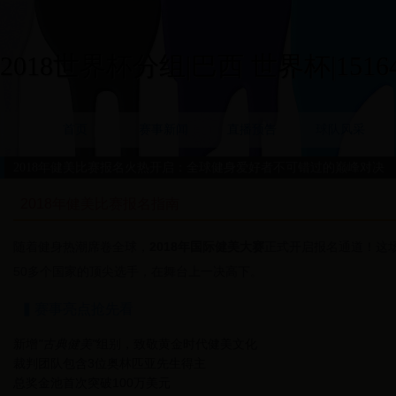
2018世界杯分组|巴西 世界杯|15164
首页
赛事新闻
直播预告
球队风采
2018年健美比赛报名火热开启：全球健身爱好者不可错过的巅峰对决
2018年健美比赛报名指南
随着健身热潮席卷全球，
2018年国际健美大赛
正式开启报名通道！这场
50多个国家的顶尖选手，在舞台上一决高下。
▍赛事亮点抢先看
新增
"古典健美"
组别，致敬黄金时代健美文化
裁判团队包含3位奥林匹亚先生得主
总奖金池首次突破100万美元