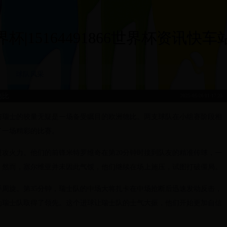
|15164491866世界杯资讯快车站|15
球队风采
德比
2025-05-26 01:17:25
亚与瑞士的较量无疑是一场备受瞩目的欧洲德比。两支球队在小组赛阶段相
了一场精彩的比赛。
攻火力。他们的前锋米特罗维奇在第20分钟时接到队友的精准传球，一
。然而，塞尔维亚并未因此气馁，他们继续在场上施压，试图打破僵局。
周旋。第35分钟，瑞士队的中场大将扎卡在中场抢断后迅速发动反击，
为瑞士队取得了领先。这个进球让瑞士队的士气大振，他们开始更加自信