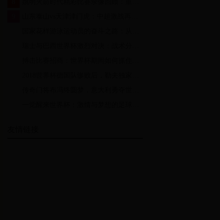
8
姚明火箭时代精彩比赛录像回顾：重温经典瞬间与传奇时刻
9
山东泰山vs天津津门虎：中超激战再现，谁能笑到最后？
10
国家花样游泳运动员的奋斗之路：从水池到世界舞台的华丽蜕变
11
瑞士与巴西世界杯激烈对决：战术分析与精彩瞬间回顾
12
搏击比赛招商：世界杯期间如何抓住体育营销新机遇
13
2018世界杯德国队惨败后，勒夫独家专访：反思、责任与未来的重建之路
14
传奇门将布冯终圆梦，意大利勇夺世界杯冠军
15
一觉醒来世界杯：激情与梦想的足球盛宴
友情链接