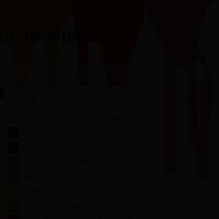
164491866.com
热门文章
1
贝克汉姆最欣赏的球员是谁？揭秘他心中的足球传奇
2
世界杯比赛延期后，如何正确兑奖？详细指南来了！
3
内马尔引领巴萨逆转比赛，展现巨星风采与团队力量
4
姚明洛杉矶比赛视频曝光，回顾巨人篮球生涯的辉煌瞬间
5
国际足联计划扩军世界杯，未来赛事规模将如何演变？
6
巴萨中后场传奇球员：那些年，他们用铁血防守铸就王朝
7
全运会比赛奖金揭秘：运动员能拿多少钱？奖金分配规则大公开！