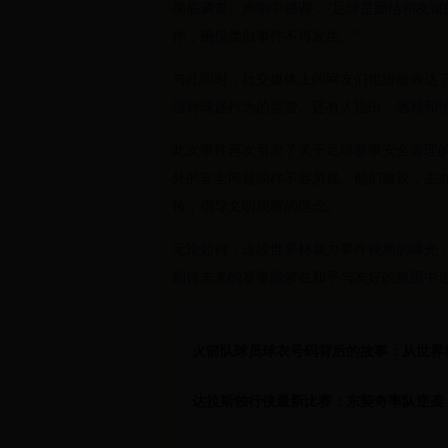
彻底调查。声明中强调：“足球是团结和友
作，确保类似事件不再发生。”
与此同时，社交媒体上的网友们也纷纷表达
强对球迷行为的监管。还有人指出，酒精和
此次事件再次引发了关于足球赛事安全管理
外的安全问题同样不容忽视。他们建议，主
传，倡导文明观赛的理念。
无论如何，这段世界杯暴力事件视频的曝光
期待未来的赛事能够在和平与友好的氛围中
火箭队球员球衣号码背后的故事：从世界
达拉斯独行侠最新比赛：东契奇率队逆袭