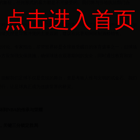
谊的象征，任何形式的暴力都是不可接受的。我们将与当地执法部门合
点击进入首页
了对这一事件的看法。有人认为，暴力事件玷污了世界杯的声誉，呼吁加
情绪失控是导致冲突的主要原因，建议在比赛期间限制酒精销售。
的讨论。专家指出，尽管世界杯是全球最受瞩目的体育盛事之一，但球场
办方应加强安保措施，确保球迷在观赛期间的安全，同时通过教育和宣
，提醒我们足球不仅是竞技的舞台，更是考验人性与文明的试金石。我们
进行，让足球真正成为连接世界的桥梁。
杯到NBA的传承与荣耀
，关键三分锁定胜局