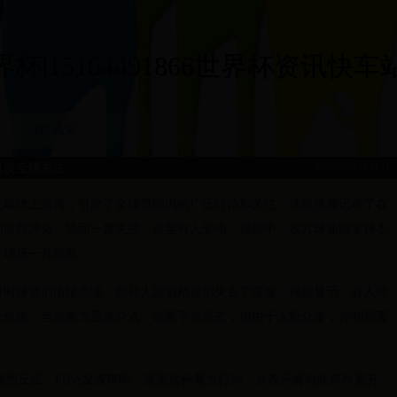
|15164491866世界杯资讯快车站|15
球队风采
引发全球关注
2025-04-30 09:33:19
交媒体上疯传，引发了全球范围内的广泛讨论和关注。这段视频记录了在
的激烈冲突，场面一度失控，甚至有人受伤。视频中，双方球迷因支持不
，现场一片混乱。
当时球迷们情绪高涨，部分人因酒精作用失去了理智。视频显示，有人挥
分危险。当地警方迅速介入，试图平息事态，但由于人数众多，控制局面
强烈反应。FIFA发表声明，谴责这种暴力行为，并表示将对此事件展开