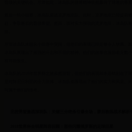
晋级的关键机会。尽管如此，冰岛队的拼搏精神依然赢得了球迷的尊
最后一轮小组赛，冰岛队迎战克罗地亚队。此时，克罗地亚已经提前
赴，争取最后的晋级希望。然而，面对实力强劲的克罗地亚，冰岛队最
旅。
尽管冰岛队未能从小组赛中突围，但他们的表现已经足够令人钦佩。
冰岛队展现出了顽强的斗志和不屈的精神。他们的故事也激励着无数
有可能发生。
冰岛队的2018年世界杯之旅虽然短暂，但他们的表现却永远铭刻在了
是对阵尼日利亚的全力拼搏，冰岛队都展现出了他们的实力和风采。
写属于他们的传奇。
北控男篮激战深圳队：关键三分绝杀引爆全场，赛后教练战术解析
2018世界杯全明星阵容回顾：那些闪耀俄罗斯的足球巨星