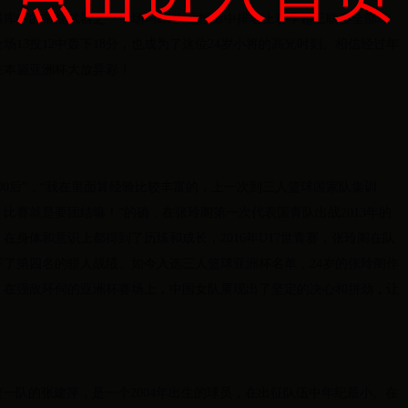
库中的常规武器之一，场均2.1次远投命中排名上赛季超三联赛全部球
13投12中轰下18分，也成为了这位24岁小将的高光时刻。相信经过年
在本届亚洲杯大放异彩！
00后”，“我在里面算经验比较丰富的，上一次到三人篮球国家队集训
比赛就是要团结嘛！”的确，在张玲阁第一次代表国青队出战2013年的
在身体和意识上都得到了历练和成长，2016年U17世青赛，张玲阁在队
了第四名的骄人战绩。如今入选三人篮球亚洲杯名单，24岁的张玲阁作
，在强敌环伺的亚洲杯赛场上，中国女队展现出了坚定的决心和拼劲，让
篮一队的张建萍，是一个2004年出生的球员，在出征队伍中年纪最小。在