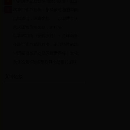
8
51岁跳水皇后分享“腰突”妙招！生涯夺70多枚金牌，落下太多伤病
9
2018世界杯后庄：那些被遗忘的瞬间与足球文化的深度思考
10
点燃激情，追逐梦想——2023世界杯田径赛最新比赛视频精彩回顾
11
武汉运动员考文超，第四名
12
世界杯唱响《光辉岁月》：足球与音乐的激情碰撞
13
今晚世界杯精彩对决：不容错过的球队比赛视频直播指南
14
中国籍混血运动员闪耀世界杯：文化融合与体育精神的完美诠释
15
为什么老K教练坚称科比是最好的球员？深度解析黑曼巴的传奇与魅力
友情链接