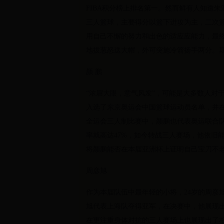
FIBA积分榜上排名第一。然而鲜有人知道朱
三人篮球，主要得分以篮下进攻为主，二次
用自己不懈的努力和出色的适应应能力，最
地拔葱怒送大帽，外可突施冷箭扬手两分。期
颜 鹏
“浓眉大眼，意气风发”，可能是大多数人对
入选了东京奥运会中国篮球运动员名单，并
全运会三人制比赛中，颜鹏也代表奥运联合队
率就高达47%，如今转战三人赛场，他依旧
将颜鹏能否在本届亚洲杯上证明自己宝刀不
周彦旭
作为本届队伍中最年轻的小将，24岁的周彦旭让
旭代表上海队夺得亚军，在决赛中，他展现
在更注重身体对抗的三人赛场上也展现出了