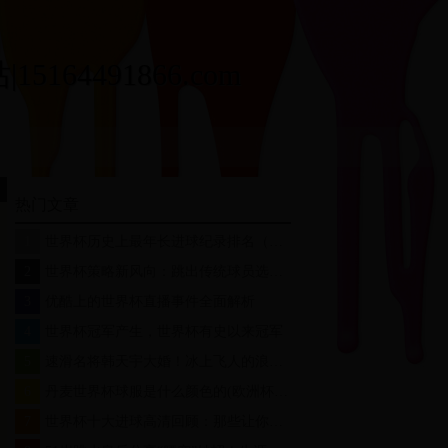
164491866.com
热门文章
1
世界杯历史上最年长进球纪录排名（探索世界杯历史上最具耐力的足球先驱们）
2
世界杯策略新风向：跳出传统球员选项，探索球队多样化的胜利之路
3
优酷上的世界杯直播事件全面解析
4
世界杯冠军产生，世界杯有史以来冠军
5
速滑名将韩天宇大婚！冰上飞人的浪漫婚礼现场全记录
6
丹麦世界杯球服是什么颜色的(欧洲杯丹麦球服颜色)
7
世界杯十大进球高清回顾：那些让你热血沸腾的经典瞬间