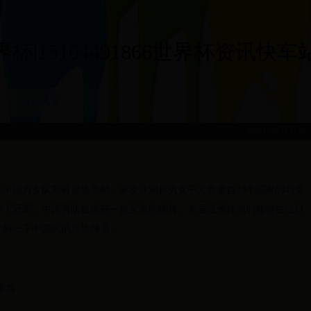
|15164491866世界杯资讯快车站|15
球队风采
2025-12-06 12:17:05
。
，中国男女队即将登场亮相。本次亚洲杯男女子共有来自24个国家的43支
拿下冠军，中国男队也斩获一枚宝贵的铜牌，本届亚洲杯他们能够在往日
了解一下中国队的八位球员。
彦旭