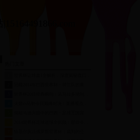
164491866.com
热门文章
1
世界杯让球盘1全解析：深度揭秘盘口背后的战术与心理博弈
2
回顾2014年巴西世界杯：荷兰队的黄金阵容与令人难忘的战术革新
3
世界杯20佳经典瞬间：从马拉多纳到梅西，那些让你热血沸腾的传奇时刻
4
火箭vs马刺今日巅峰对决：直播看点、战术分析与赛后精彩回顾
5
揭秘马德兴眼中的巴西：足球王国背后的崛起之路
6
2014世界杯足球进球全回顾：那些令人热血沸腾的经典瞬间与战术解析
7
恰基尔执法俄罗斯世界杯：裁判的公正与争议并存