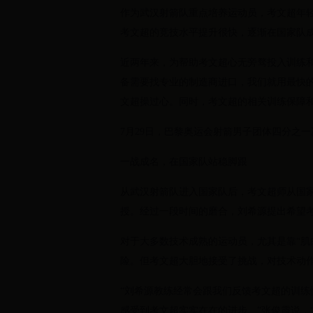
作为武汉射箭队重点培养运动员，考文超年
考文超的竞技水平提升很快，逐渐在国家队成
近两年来，为帮助考文超心无旁骛投入训练
备需要找专业的制造商进口，我们就用最快
文超操过心。同时，考文超的相关训练保障
7月29日，巴黎奥运会射箭男子团体四分之
一战成名，在国家队站稳脚跟
从武汉射箭队进入国家队后，考文超师从国
授。经过一段时间的磨合，刘希源提出希望
对于大多数技术成熟的运动员，尤其是靠“肌
险。但考文超大胆地接受了挑战，对技术动
“刘希源教练经常会跟我们反馈考文超的训
感受到考文超实实在在的进步。”张俊霞说，