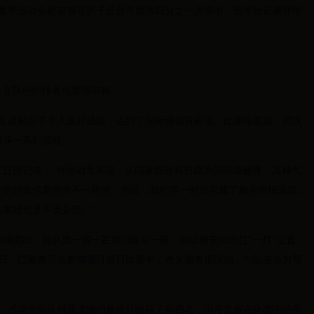
大学生夏季运动会射箭项目男子反曲弓团体四分之一决赛中。新华社记者邓华
，在队中的排名也逐渐前移。
考文超射出了个人最好成绩，达到了国际级健将标准。比赛结束后，武汉
报等一系列流程。
江日报记者：“对运动员来说，从国家级健将升级为国际级健将，其精气
中的感觉也是完全不一样的。所以，我们第一时间完成了相关申报流程，
表现也是不负众望。”
神突出，能从第一箭一直拼到最后一箭，所以被安排出任“一打”位置，
5日，巴黎奥运会射箭项目首日比赛中，考文超表现沉稳，与队友合力帮
行，尽管中国队稍显遗憾的最终只收获了第四名，但考文超在比赛中的手