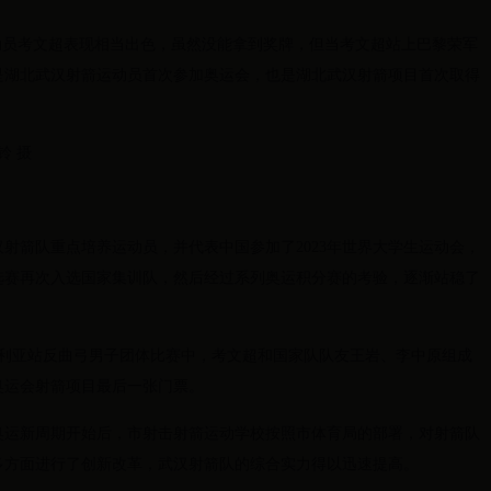
动员考文超表现相当出色，虽然没能拿到奖牌，但当考文超站上巴黎荣军
是湖北武汉射箭运动员首次参加奥运会，也是湖北武汉射箭项目首次取得
铃 摄
为武汉射箭队重点培养运动员，并代表中国参加了2023年世界大学生运动会，
海选赛再次入选国家集训队，然后经过系列奥运积分赛的考验，逐渐站稳了
安塔利亚站反曲弓男子团体比赛中，考文超和国家队队友王岩、李中原组成
奥运会射箭项目最后一张门票。
奥运新周期开始后，市射击射箭运动学校按照市体育局的部署，对射箭队
多方面进行了创新改革，武汉射箭队的综合实力得以迅速提高。