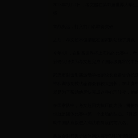
2023年7月27日，考文超在第31届世界
摄
首战奥运，打入前四名取得突破
之后，考文超不但彻底在国家队站稳了脚跟
今年4月，在射箭世界杯上海站的比赛中，
射箭队很快为考文超完成了国际级健将的申
武汉市射击射箭运动学校副校长夏群告诉长
神和训练竞技状态都会有较大提长，在比赛
就是为了帮助他尽快完成这种心理转变，他的
在国家队中，考文超因为抗压能力强，拼搏精
也就是团体比赛中第一个出场的队员。7月2
助中国队直接进入淘汰赛阶段的前八名。
奥运会射箭男子团体淘汰赛于7月29日晚进