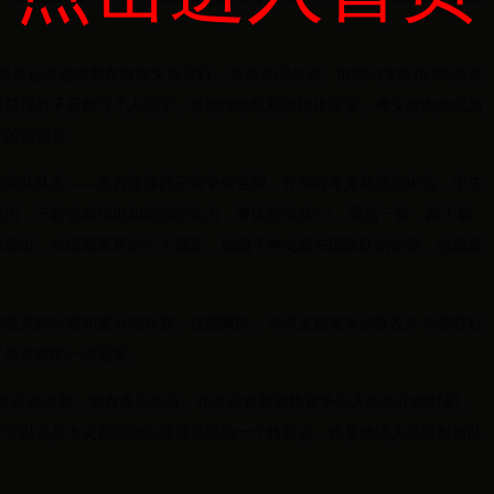
军赛暨奥运会选拔赛在海南文昌进行，来自全国各省、市的34支队伍380余名
超获得男子反曲弓个人冠军，并助湖北队获得团体亚军，考文超由此成为
军的运动员。
国家队队友——来自江苏的王岩争夺金牌。开局时考文超状态火热，率先
然而，王岩也表现出相当强的实力，将比分追成5:5。最后一箭，两人都
险胜出。全国冠军赛的个人冠军，稳固了考文超在国家队的位置，也奠定
林匹克锦标赛和室外锦标赛。在国家队，与考文超竞争的队友个个都有冠
了最关键的一项冠军。
是奥运选拔赛，带有奥运积分。在奥运参赛资格竞争进入白热化的时刻，
军可以说是考文超运动生涯最重要的一个转折点，也是他进入武汉射箭队