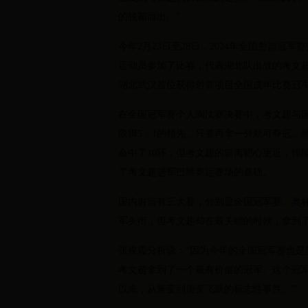
的脱颖而出。”
今年2月23日至28日，2024年全国射箭冠
运动员参加了比赛，代表湖北队出战的考文
湖北武汉首位获得射箭项目全国成年比赛冠
在全国冠军赛个人淘汰赛决赛中，考文超与
取得5：1的领先，只要再拿一分就可夺冠。
命中了10环，但考文超的箭离靶心更近，惊
了考文超进军巴黎奥运赛场的基础。
国内射箭有三大赛，分别是全国冠军赛、奥
军头衔，但考文超却在最关键的时候，拿到
张俊霞分析说：“因为今年的全国冠军赛也
考文超拿到了一个最有价值的冠军。这个冠
以来，从量变到质变飞跃的标志性事件。”