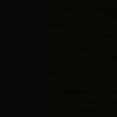
比赛中，在中国队出任“一打”的武汉射箭运
院前广场，张弓搭箭间就已取得了突破：这
奥运会前四名。
7月29日，考文超在比赛中。新华社记者贺灿
重点培养，全方位保障促成质变
考文超出生于2000年11月，2023年初成
获得第五名。2023年底，考文超经过全国
国家队主力位置。
6月21日，2024年国际箭联世界杯土耳其
的中国队战胜日本队夺得铜牌，获取了巴黎
武汉市射击运动学校校长张俊霞表示，巴黎
的人才选拔与引进，训练机制和科技支撑等