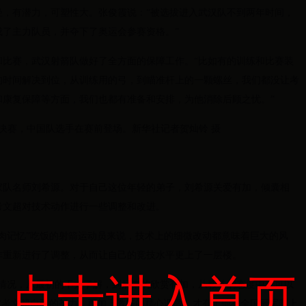
轻，有潜力，可塑性大。张俊霞说：“被选拔进入武汉队不到两年时间，
了主力队员，并夺下了奥运会参赛资格。”
和比赛，武汉射箭队做好了全方面的保障工作。“比如有的训练和比赛装
的时间解决到位，从训练用的弓，到瞄准杆上的一颗螺丝，我们都没让考
和康复保障等方面，我们也都有准备和安排，为他消除后顾之忧。”
一决赛，中国队选手在赛前登场。新华社记者贺灿铃 摄
家队名师刘希源。对于自己这位年轻的弟子，刘希源关爱有加，倾囊相
考文超对技术动作进行一些调整和改进。
肉记忆”吃饭的射箭运动员来说，技术上的细微改动都意味着巨大的风
作重新进行了调整，从而让自己的竞技水平更上了一层楼。
点击进入首页
练情况，从最初的不太了解，到后来的欣赏有加，从教练的态度中也可以
“考文超自己的努力，再加上教练的精心调教，才有了他在全国冠军赛上