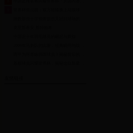
8
中国足球名将闪耀世界杯：从国内赛场到国际舞台的辉煌历程
9
世界杯焦点战：双方陆续换上垃圾球员，比赛悬念再起
10
细数那些十字韧带损伤又回归球场的足球明星，有些可能就是你的偶像！
11
克里斯蒂安·斯特赖希
12
中国近十年羽毛球员的崛起与辉煌：从林丹到石宇奇的传承与突破
13
2006年马刺队的比赛：经典瞬间与战术分析的回顾
14
西甲为何青睐韩国球员？揭秘背后的商业与竞技考量
15
基根球员闪耀世界杯：揭秘这位新星如何成为球队核心与未来之星
友情链接