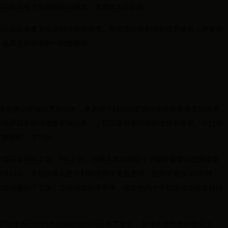
后已经没有了当初轻盈的感觉，速度也大不如前。
也让这位金童无法达到当初的高度。不过这位当初号称巴乔接班人的皮耶
，也算是对前辈的一种致敬吧！
都会选择23岁前的罗纳尔多，毕竟那个时候的罗纳尔多代表着速度与技术
种战术就是把球交给罗纳尔多」，可以看出那时候的他是有多强。不过因
撕裂时，才23岁。
中，罗纳尔多受伤下场，9天之后，外星人因为膝部十字韧带撕裂在巴黎接受
年4月12日，罗纳尔多在意大利杯决赛中重返赛场，然而开赛仅仅6分钟，
着眼泪被抬下了场，之后再次接受手术，这次他的十字韧带拉伤康复时间
，罗纳尔多已经因为伤病让他踢法上有了改变，带球长途奔袭的镜头少