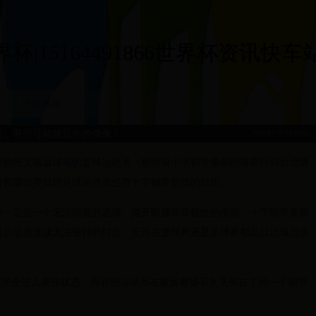
|15164491866世界杯资讯快车站|15
球队风采
星，有些可能就是你的偶像！
2025-07-27 09:32:02
带损伤又重返球场的篮球运动员（那些前十字韧带撕裂的球星回归后境遇
看有哪些类似的足球运动员也有十字韧带损伤的经历。
裂一定是一个无法回避的选项。抛开断腿等骨骼性的伤害，十字韧带撕裂
对运动员造成无法逆转的打击，无论在篮球界还是足球界都足以让球员谈
能够完全进入最佳状态，而有些运动员在重返赛场不久又倒在了同一个韧带