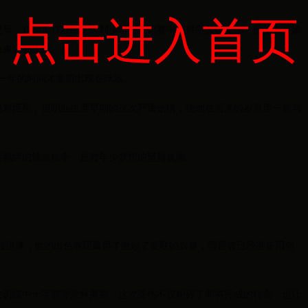
点击进入首页
早，1984年17岁的意大利少年便在比赛中被对手放铲受伤，他的十字韧
结束运动生涯。
近一年的时间才重新出现在球场。
绝对巨星，但职业生涯早期的这次严重伤情，使他在后来的岁月里一直与
运羁绊的铁血抗争，是对年少梦想的坚持执拗。
狂轰29粒进球，他的出色表现赢得了激起了曼联的兴趣，而后者已经准备用创
在训练中十字韧带意外撕裂，这次受伤不仅粉碎了即将完成的转会，也让