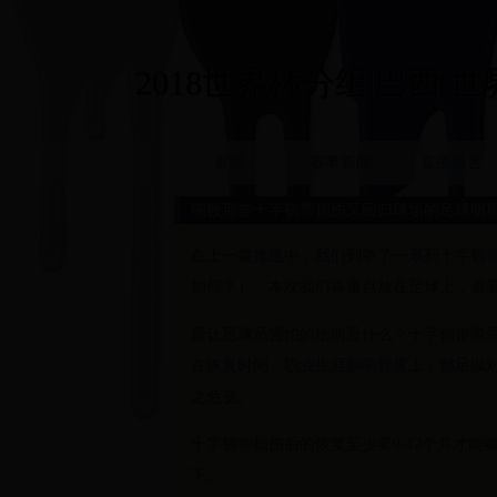
2018世界杯分组|巴西 世界杯
首页
赛事新闻
直播预告
细数那些十字韧带损伤又回归球场的足球明
在上一篇推送中，我们列举了一系列十字韧
如何？），本次我们将重点放在足球上，看
最让足球员害怕的伤病是什么？十字韧带撕
在恢复时间、职业生涯影响程度上，都足以
之色变。
十字韧带损伤后的恢复至少要9-12个月才
下。