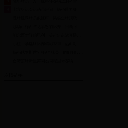
8
隆冬球员一方：世界杯赛场上的冰雪战士如何在极端天气中展现非凡实力
9
北京奥运会运动员房间：揭秘世界杯背后的温馨故事
10
足球世界球员数据库：揭秘全球顶级球员数据的价值与应用场景
11
那场让梅西罕见暴怒的比赛：回顾阿根廷vs荷兰的史诗级冲突与争议
12
切尔西对阵伯恩利：英超焦点战直播，蓝军能否延续连胜势头？
13
小榄中学毽球比赛精彩瞬间：热血对决与青春绽放的体育盛宴
14
揭秘俄罗斯世界杯9号球员：他们的传奇故事与球场风采
15
台湾篮球新星苏翊杰闪耀国际赛场，世界杯表现惊艳全球球迷
友情链接