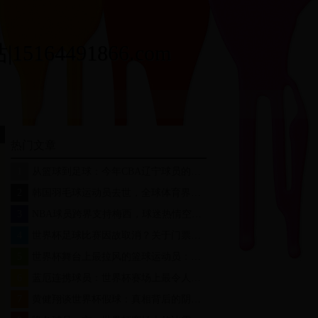
164491866.com
热门文章
1
从篮球到足球：今年CBA辽宁球员的跨界挑战与世界杯梦想
2
韩国羽毛球运动员去世，全球体育界深切哀悼
3
NBA球员跨界支持梅西，球迷热情空前高涨，世界杯外的篮球热情
4
世界杯足球比赛因故取消？关于门票退款政策你必须知道的5件事
5
世界杯舞台上最拉风的篮球运动员：颜值与实力并存
6
蓝厄连携球员：世界杯赛场上最令人惊艳的战术组合与未来潜力
7
黄健翔谈世界杯假球：真相背后的阴谋与足球的纯粹性