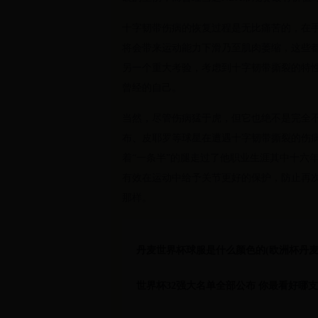
十字韧带伤病的恢复过程是无比痛苦的，在
将会带来运动能力下滑乃至肌肉萎缩，这些
另一个重大考验，考虑到十字韧带撕裂的特
曾经的自己。
当然，尽管伤病猛于虎，但它也绝不是完全不
布、皮耶罗等球星在遭遇十字韧带撕裂的伤
着“一条半”的腿走过了他职业生涯其中十六
有效在运动中给予关节更好的保护，防止再
那样。
丹麦世界杯球服是什么颜色的(欧洲杯丹麦
世界杯32强大名单全部公布 你最看好哪支队伍夺