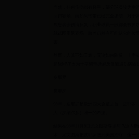
当然，任何伤病都有轻重，部分球员较为幸
回归赛场。而如果韧带已经完全撕裂，对于高
裂患者会伤情反复，职业球员一般都会被要
就试图重返赛场，膝盖仍然有可能从它的位
害。
然而，人算不如天算，无论如何防反，十字韧
超级MVP因为十字韧带撕裂反复遭遇伤病困
皮耶罗
皮耶罗
98年，皮耶罗是欧洲四大金童之首「皮耶罗
人（罗纳尔多）唯一的希望。
结果在98年11月8日尤文图斯客场与乌迪
术，尤文图斯把皮耶罗送到美国治疗，这一治