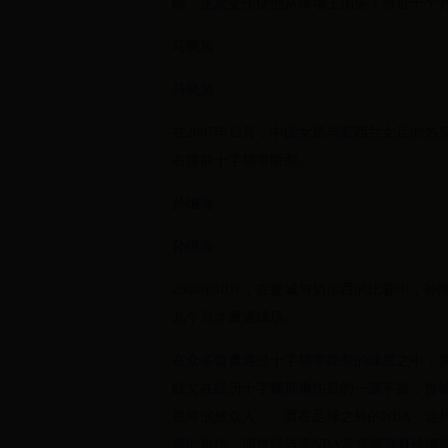
除，这次受伤使他从球场上消失了将近十个
马晓旭
马晓旭
在2007年12月，中国女足与新西兰女足
右膝前十字韧带断裂。
孙继海
孙继海
2004年10月，在曼城与切尔西的比赛中
九个月才重返球场。
在众多曾遭遇过十字韧带撕裂的球星之中，
欧文在经历十字韧带重伤后的一蹶不振，曾
最终泯然众人……而在足球之外的NBA，这
裂的重伤，而曾经当选NBA常规赛最有价值