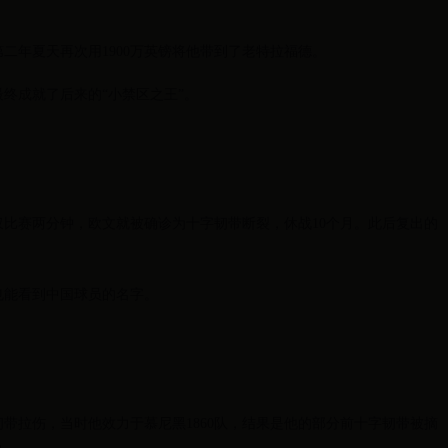
二年夏天再次用1900万英镑将他带到了老特拉福德。
终成就了后来的“小禁区之王”。
仅仅比赛两分钟，欧文就被确诊为十字韧带断裂，休战10个月。此后复出的
也能看到中国球员的名字。
字韧带拉伤，当时他效力于慕尼黑1860队，结果是他的部分前十字韧带被摘