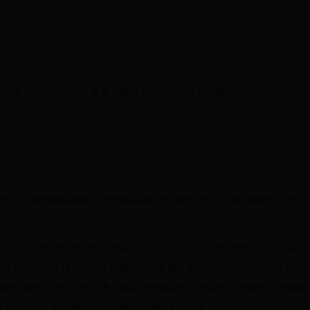
月。
的热身赛中，马晓旭在无人紧逼下做出了一个有些生硬的接球动作，结果导致
，孙继海与古德约翰森相撞，导致他右膝前十字韧带受伤，孙继海休整了将近
罗纳尔多实属是恢复得较为顺利的一个，在他之外，想到曾经的追风少年
被誉为一代天才球员的意大利锋线之星罗西，因连续多次的十字韧带受伤
样的伤势更是层出不穷，勇士球星汤普森去年的季后赛中遭遇十字韧带撕
球员的罗斯，则是被十字韧带重伤毁掉的又一位天才。