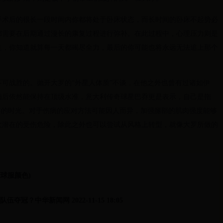
手术后的很长一段时间内你都将处于卧床状态，而长时间的卧床不起势必
都需要在后期通过漫长的康复过程进行弥补。在此过程中，心理压力则是
性，你知道就算每一天都竭尽全力，最后的你可能也将永远无法追上那个
可战胜的。抛开大罗的“外星人体质”不谈，在他之外也曾有过诸如伊
病后依然能保持在顶级水准，意大利传奇球星巴乔更是表示，自己是拖
年的时光。对于伤病的应对方法可能因人而异，加强腿部的肌肉强度能够
次潜在的受伤危险，除此之外也可以尝试从风格上转型，就像大罗所做的
球服颜色)
冠？中华新闻网 2022-11-15 18:05