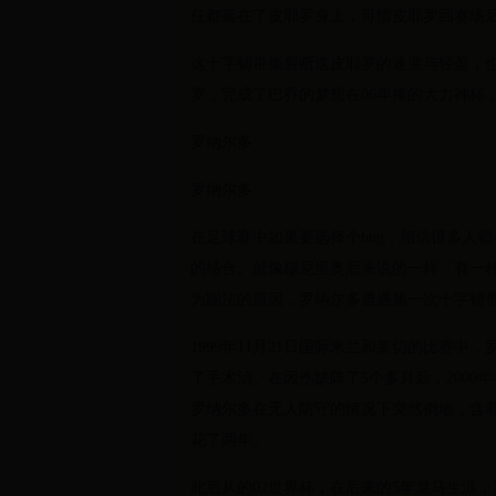
任都落在了皮耶罗身上，可惜皮耶罗回赛场
这十字韧带撕裂断送皮耶罗的速度与轻盈，
罗，完成了巴乔的梦想在06年捧的大力神杯
罗纳尔多
罗纳尔多
在足球赛中如果要选择个bug，相信很多人
的结合。就像穆尼里奥后来说的一样「有一
为踢法的原因，罗纳尔多遭遇第一次十字韧带
1999年11月21日国际米兰和莱切的比赛
了手术治。在因伤缺阵了5个多月后，2000
罗纳尔多在无人防守的情况下突然倒地，含
花了两年。
此后从的02世界杯，在后来的5年皇马生涯