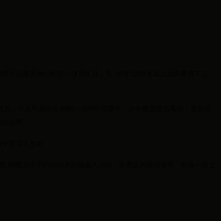
裂足以摧毁他们的整个球员生涯，而“老虎”法尔考却前后共遭遇了三
为河床效力，而在与圣洛伦索的一场阿甲联赛中，少年膝盖受伤离场，赛后诊
月的比赛。
出乎所有人意料。
赛季迭戈·西蒙尼手下的法尔考35场轰入15球，荣膺队内最佳射手，并在一年之