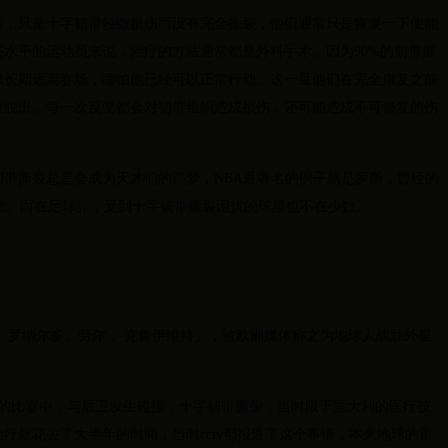
运，只是十字韧带轻微损伤而没有完全撕裂，他们通常只是恢复一下便能
水平的运动员来说，治疗的方法通常都是外科手术。因为90%的韧带撕
求长期远离赛场，哪怕他已经可以正常行动。这一旦他们在完全康复之前
置脱出。每一次反复都会对韧带组织造成损伤，还可能造成不可修复的伤
带撕裂总是会成为天才们的噩梦，NBA最著名的例子就是罗斯，曾经的
扰。而在足球界，受到十字韧带撕裂困扰的球星也不在少数。
 、罗纳尔多、劳尔 、克鲁伊维特」，被欧洲媒体称之为地球人战胜外星
内斯的比赛中，与后卫发生碰撞，十字韧带撕裂，当时限于意大利的医疗技
疗就花去了大半年的时间，当时cctv都报道了这个事情，本来地球的重