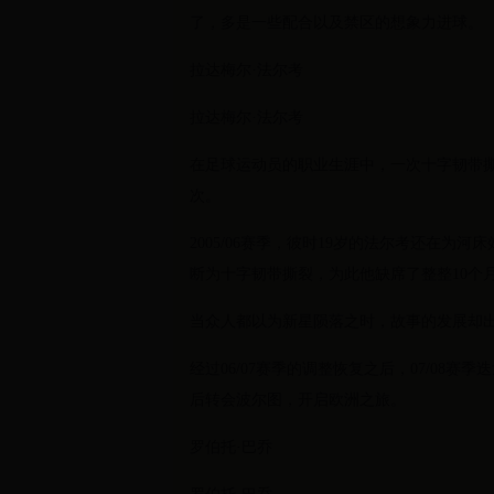
了，多是一些配合以及禁区的想象力进球。
拉达梅尔·法尔考
拉达梅尔·法尔考
在足球运动员的职业生涯中，一次十字韧带撕
次。
2005/06赛季，彼时19岁的法尔考还在
断为十字韧带撕裂，为此他缺席了整整10个
当众人都以为新星陨落之时，故事的发展却
经过06/07赛季的调整恢复之后，07/08
后转会波尔图，开启欧洲之旅。
罗伯托·巴乔