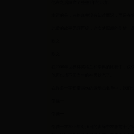
他在之后缺席了整整1年的比赛。
幸运的是，弗格森并没有知难而退，而是在第
此后的故事无须再提，这次梦魇般的伤情，最
欧文
欧文
在2006年世界杯英格兰和瑞典的比赛中，
他再也找不回当年的神勇状态了。
在许多十字韧带损伤的运动员名单中，我们
邵佳一
邵佳一
邵佳一在2003年8月6日的训练中左膝前十