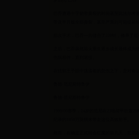
罗伯托·巴乔
巴乔遭遇十字韧带撕裂的时间甚至比法尔考更
带及半月板全部撕裂，甚至严重到可能提前
那次手术，巴乔一共缝合了220针，修养了
之后，巴乔虽然浴火重生逐步成长最终成为
伤病相伴，直到退役。
在忧郁王子眼中荡漾着的悲伤之下，是对命
鲁德·范尼斯特鲁伊
鲁德·范尼斯特鲁伊
1999/00赛季，24岁的范尼在23场荷甲
纪录的1850万英镑来带走这位高效射手。
然而，在确定正式转会红魔的前几天，范尼