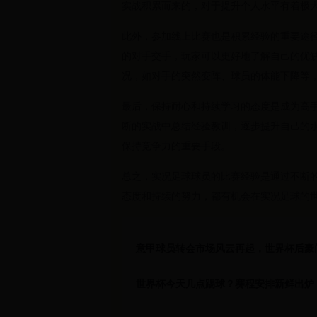
实战积累而来的，对于提升个人水平有着极
此外，参加线上比赛也是积累经验的重要途
的对手交手，玩家可以更好地了解自己的优
况，如对手的突然变阵、球员的体能下降等
最后，保持耐心和持续学习的态度是成为高
断的实战中总结经验教训，逐步提升自己的
保持竞争力的重要手段。
总之，实况足球球员的比赛经验是通过不断
态度和持续的努力，都有机会在实况足球的
意甲球员转会市场风云再起，世界杯后豪
世界杯今天几点踢球？赛程安排新鲜出炉