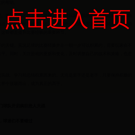
大的帮助。
点击进入首页
径。实况足球的线上模式提供了与全球玩家对战的机会，通过与不同风格
缺点，并针对性地进行改进。在比赛中，玩家还需要学会应对各种突发情
，这些都是提升比赛经验的重要环节。
手的关键。实况足球的比赛经验并非一朝一夕可以积累的，需要玩家在不
水平。同时，关注游戏的更新和变化，及时调整自己的战术和策略，也是
的实战、学习和总结积累而来的。无论是新手还是老手，只要保持积极的
世界中脱颖而出，成为真正的高手。
门球队开启疯狂抢人大战
，球迷们不要错过