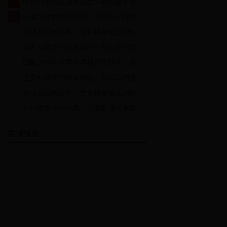
8
印尼羽毛球运动员在世界杯比赛中突发抽筋，背后的原因与应对策略
9
制度游泳世锦赛MVP：从水中到陆地的全能战士
10
女球员受伤惨叫，世界杯赛场上的惊心一幕
11
世界杯球员的饮食秘密：他们真的吃得比普通人多吗？
12
回顾1990年英国世界杯传奇阵容：那些年三狮军团的荣耀与遗憾
13
世界杯球员的饮食秘密：他们真的吃得比普通人多吗？
14
女球员受伤惨叫，世界杯赛场上的惊心一幕
15
2018世界杯分析表：深度解读比赛数据与球队表现
友情链接