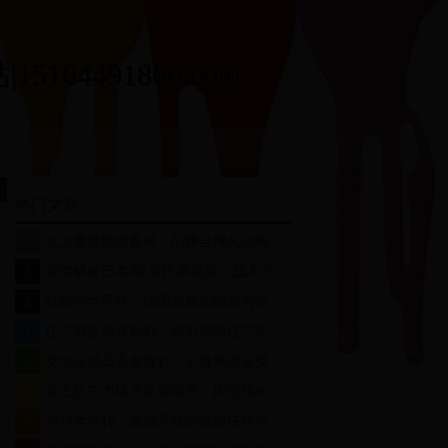
164491866.com
热门文章
1
立之素赞助世界杯：品牌全球化战略的里程碑时刻
2
深度解析日本J联赛比赛视频：战术分析与精彩瞬间回顾
3
拉姆06世界杯：德国新星的崛起与那记惊天远射
4
辽宁男篮勇夺胜利，精彩回顾辽宁与广州比赛录像
5
女足运动员不幸身亡，足球界痛失英才，未来之路何去何从？
6
勇士队主力球员名单曝光：库里领衔，新赛季能否再创辉煌？
7
2018世界杯：葡萄牙队的辉煌征程与C罗的传奇表现