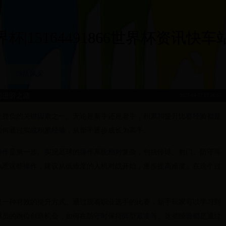
|15164491866世界杯资讯快车站|15
球队风采
的进阶之路
2025-04-27 13:56:55
定胜负的关键因素之一。无论是新手还是老手，积累和提升比赛经验都是
如何通过实战积累经验，从新手逐步成长为高手。
操作是第一步。实况足球的操作系统相对复杂，包括传球、射门、防守等
熟悉这些操作，建议从低难度的人机对战开始，逐步提高难度。在这个过
。
是一种有效的提升方式。通过观看职业选手的比赛，新手玩家可以学习到
球员的跑位创造机会，如何在防守时保持阵型紧凑等。这些经验都是通过