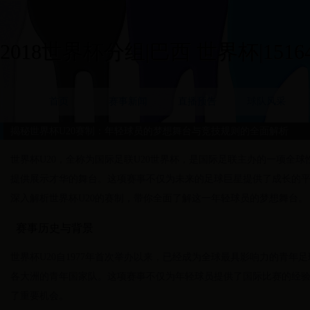
2018世界杯分组|巴西 世界杯|15164
首页
赛事新闻
直播预告
球队风采
揭秘世界杯U20赛制：年轻球员的梦想舞台与竞技规则的全面解析
世界杯U20，全称为国际足联U20世界杯，是国际足联主办的一项全球
提供展示才华的舞台。这项赛事不仅为未来的足球巨星提供了成长的
深入解析世界杯U20的赛制，带你全面了解这一年轻球员的梦想舞台。
赛事历史与背景
世界杯U20自1977年首次举办以来，已经成为全球最具影响力的青
各大洲的青年国家队。这项赛事不仅为年轻球员提供了国际比赛的经
了重要机会。