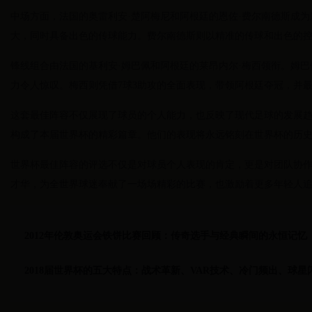
中场方面，法国的奥雷利安·楚阿梅尼和阿根廷的恩佐·费尔南德斯成
大，同时具备出色的传球能力。费尔南德斯则以精准的传球和出色的
锋线组合由法国的基利安·姆巴佩和阿根廷的莱昂内尔·梅西领衔。姆巴
力令人惊叹。梅西则凭借7球3助攻的全面表现，带领阿根廷夺冠，并
这套最佳阵容不仅展现了球员的个人能力，也反映了现代足球的发展
构成了本届世界杯的精彩篇章。他们的表现将永远铭刻在世界杯的历
世界杯最佳阵容的评选不仅是对球员个人表现的肯定，更是对团队协
才华，为全世界球迷奉献了一场场精彩的比赛，也激励着更多年轻人
2012年伦敦奥运会铁饼比赛回顾：传奇选手与经典瞬间的永恒记忆
2018届世界杯的五大特点：战术革新、VAR技术、冷门频出、球