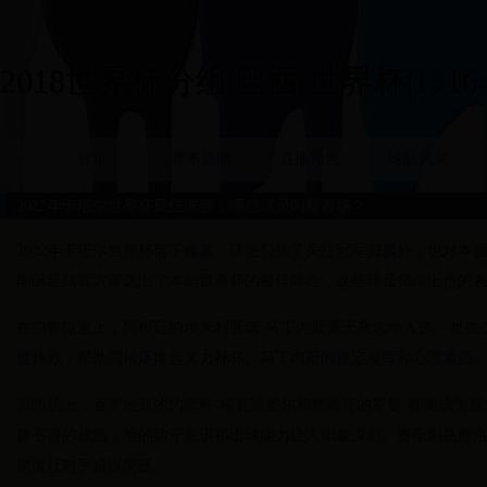
2018世界杯分组|巴西 世界杯|15164
首页
赛事新闻
直播预告
球队风采
2022年卡塔尔世界杯最佳阵容：哪些球员闪耀赛场？
2022年卡塔尔世界杯落下帷幕，球迷们除了关注冠军归属外，也对本
国际足联官方评选出了本届世界杯的最佳阵容，这些球员凭借出色的
在门将位置上，阿根廷的埃米利亚诺·马丁内斯毫无悬念地入选。他在
键扑救，帮助阿根廷捧起大力神杯。马丁内斯的稳定发挥和心理素质
后防线上，克罗地亚的约斯科·格瓦迪奥尔和摩洛哥的罗曼·赛斯成为最
龄不符的成熟，他的防守意识和出球能力让人印象深刻。赛斯则是摩
硬度让对手难以突破。