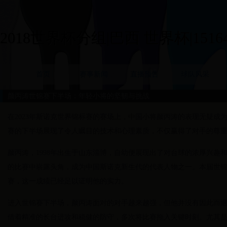
2018世界杯分组|巴西 世界杯|15164
首页
赛事新闻
直播预告
球队风采
颜丙涛世锦赛下半场：年轻小将的坚韧与挑战
在2023年斯诺克世界锦标赛的赛场上，中国小将颜丙涛的表现无疑成
赛的下半场展现了令人瞩目的技术和心理素质，不仅赢得了对手的尊
颜丙涛，1998年出生于山东淄博，自幼便展现出了对台球的浓厚兴趣
的比赛中崭露头角，成为中国斯诺克新生代的代表人物之一。本届世
赛，这一成绩已经足以证明他的实力。
进入世锦赛下半场，颜丙涛面对的对手越来越强，但他并没有因此而
借着精准的长台进攻和稳健的防守，多次将比赛拖入关键时刻。尤其