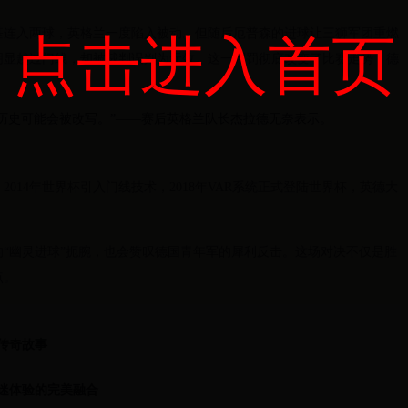
基连入两球，英格兰一度陷入被动。但随后厄普森的进球让三狮军团重燃
点击进入首页
明显越过门线，却被裁判误判为无效。这一判罚彻底改变了比赛走势，德
。
，历史可能会被改写。”——赛后英格兰队长杰拉德无奈表示。
014年世界杯引入门线技术，2018年VAR系统正式登陆世界杯，英德大
“幽灵进球”扼腕，也会赞叹德国青年军的犀利反击。这场对决不仅是胜
点。
传奇故事
迷体验的完美融合