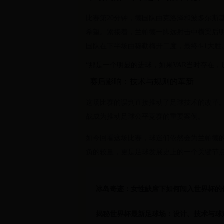
比赛第20分钟，德国队由克洛泽和波多尔斯
希望。紧接着，兰帕德一脚远射击中横梁后
国队在下半场由穆勒梅开二度，最终4-1大胜
“那是一个明显的进球，如果VAR当时存在
赛后影响：技术与规则的革新
这场比赛的误判直接推动了足球技术的改革。2
战成为推动足球公平竞赛的重要案例。
如今回看这场比赛，球迷们依然会为兰帕德的
负的较量，更是足球发展史上的一个关键节
冰岛奇迹：女性缺席下如何闯入世界杯的
揭秘世界杯最新足球场：设计、技术与球