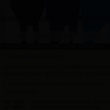
2018世界杯分组|巴西 世界杯|15164
首页
赛事新闻
直播预告
球队风采
FIFA最佳球员得分榜最新排名：梅西、C罗领跑，姆巴佩紧追不舍
FIFA年度最佳球员得分榜风云变幻
随着2023年国际足联颁奖典礼的临近，
FIFA最佳球员得分榜
再次成为
球星梅西以微弱优势领先，葡萄牙巨星C罗紧随其后，而法国新星姆巴
"这个得分榜真实反映了当今足坛最顶尖球员的竞技状态和影响力。" 
得分榜前三甲分析
梅西（阿根廷）
：凭借世界杯夺冠和法甲联赛的出色表现，目前以9.8
C罗（葡萄牙）
：沙特联赛的统治级表现让他以9.75分紧咬不放