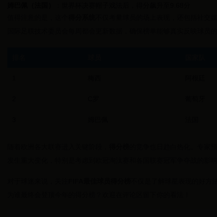
姆巴佩（法国）
：世界杯决赛帽子戏法后，得分飙升至9.68分
值得注意的是，这个
得分系统
不仅考量球员的场上表现，还包括社交
国际足联技术委员会每周都会更新数据，确保榜单能够真实反映球员
排名
球员
国家队
1
梅西
阿根廷
2
C罗
葡萄牙
3
姆巴佩
法国
随着欧洲各大联赛进入关键阶段，
得分榜
的竞争也日趋白热化。专家
发生重大变化，特别是考虑到欧冠淘汰赛和各国联赛冠军争夺战的影
对于球迷来说，关注
FIFA最佳球员得分榜
不仅是了解球星表现的好方
为谁最终会登顶今年的得分榜？欢迎在评论区留下你的看法！