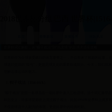
2018世界杯分组|巴西 世界杯|15164
首页
赛事新闻
直播预告
球队风采
世界杯词汇解析：从“帽子戏法”到“乌龙球”的足球术语全攻略
世界杯作为全球最受瞩目的体育赛事之一，不仅带来了精彩的比赛，
球迷们交流的“暗号”，更是足球文化的重要组成部分。今天，我们就
理解这项运动的魅力。
1. 帽子戏法（Hat-trick）
“帽子戏法”是指一名球员在一场比赛中攻入三粒进球。这个词汇最早
杯历史上，许多球星都曾上演过帽子戏法，比如1994年世界杯上俄罗
不仅是球员个人能力的体现，更是比赛中的经典时刻。