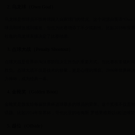
2. 乌龙球（Own Goal）
乌龙球是指球员不慎将球踢入自家球门的情况。这个词源自英语“Own 
球员和球迷感到尴尬，但也为比赛增添了不少戏剧性。比如2018年世
杜兹的乌龙球直接决定了比赛结果。
3. 点球大战（Penalty Shootout）
点球大战是世界杯淘汰赛阶段决定胜负的重要方式。当比赛在常规时
胜负。点球大战不仅是技术的较量，更是心理的博弈。2006年世界杯
力神杯，成为经典一幕。
4. 金靴奖（Golden Boot）
金靴奖是颁发给每届世界杯进球最多的球员的荣誉。这个奖项不仅是
话题。比如2014年世界杯，哥伦比亚的哈梅斯·罗德里格斯以6粒进
5. 越位（Offside）