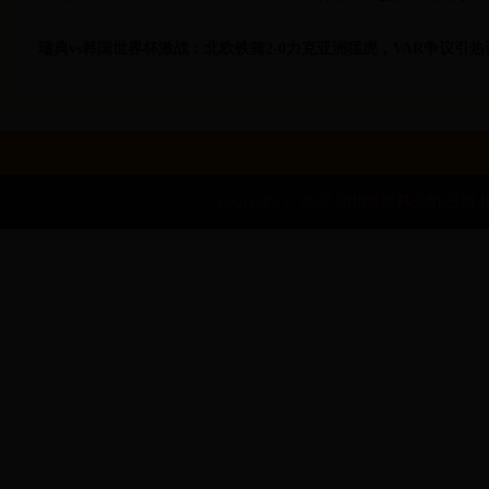
瑞典vs韩国世界杯激战：北欧铁骑2-0力克亚洲猛虎，VAR争议引热
Copyright © 2022 2018世界杯分组|巴西 世