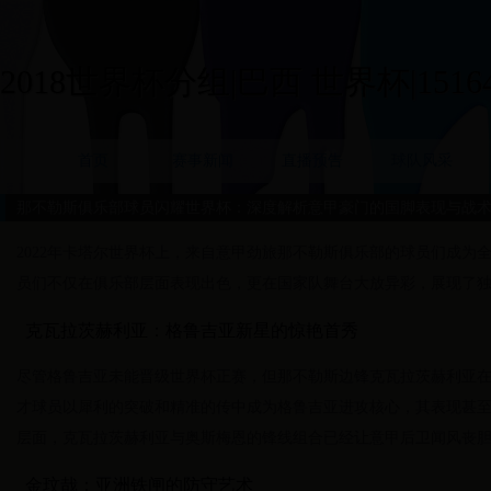
2018世界杯分组|巴西 世界杯|15164
首页
赛事新闻
直播预告
球队风采
那不勒斯俱乐部球员闪耀世界杯：深度解析意甲豪门的国脚表现与战
2022年卡塔尔世界杯上，来自意甲劲旅那不勒斯俱乐部的球员们成为
员们不仅在俱乐部层面表现出色，更在国家队舞台大放异彩，展现了
克瓦拉茨赫利亚：格鲁吉亚新星的惊艳首秀
尽管格鲁吉亚未能晋级世界杯正赛，但那不勒斯边锋克瓦拉茨赫利亚在
才球员以犀利的突破和精准的传中成为格鲁吉亚进攻核心，其表现甚
层面，克瓦拉茨赫利亚与奥斯梅恩的锋线组合已经让意甲后卫闻风丧
金玟哉：亚洲铁闸的防守艺术