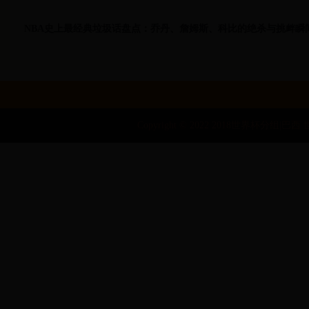
NBA史上最经典垃圾话盘点：乔丹、詹姆斯、科比的绝杀与挑衅瞬
Copyright © 2022 2018世界杯分组|巴西 世