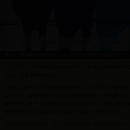
2018世界杯分组|巴西 世界杯|15164
首页
赛事新闻
直播预告
球队风采
奥运冠军李珊珊做客肇庆学院 同体育专业学子亲切分享交流-Tpl
4月24日下午，2008年北京奥运会女子体操团体金牌得主李珊珊来到
谈自己一路走来的精彩人生。
“国家队训练馆有一面墙的世界冠军光荣榜，只有三大赛的冠军才能把
队的第一天，教练就带我们到光荣榜前领略冠军风采，也就是在那一刻，
年出生于湖北黄石，4岁开始练习体操，10岁进入省队，却先后被湖北
珊珊说那时自己真的不知道前方的路到底有多远，还要前进多久。
成为奥运冠军的梦想固然丰满，但现实却很骨感。该退缩还是该坚持