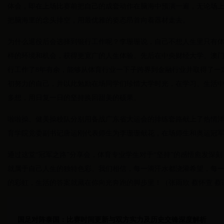
体会，即在上场比赛前把自己的成套动作在脑海中预演一遍，无论场
把脑海里的念头排空，用最优雅的姿态昂首向着器材走去。
为什么退役后会选择到银行工作呢？李珊珊说，自己不想人生里只有
样的环境和机会，获得更宽广的人生体验。先后在中央财经大学、澳
行工作了8年有余，能够从体育行业一下子跨界到金融行业并取得了一
初努力的自己，并以此勉励在场同学们珍惜大学时光，在学习、生活
多想，用日复一日的坚持换回甜美的硕果。
啦啦操、健美操校队分别用备战广东省大运会的排练套路献上了热情
育学院党委副书记唐运刚代表师生为李珊珊献花，在场师生和奥运冠
通过这堂“冠军之路”分享会，体育专业学生对于“坚持”的感悟愈发深
就属于自己人生的独特色彩。我们相信，每一滴汗水都浇灌希望，每
的彩虹，生活的答案就藏在你向光奔跑的脚步里！（张雨欣 蔡怀萱 蔡
国足对阵泰国：比赛时间更新与双方实力及历史交锋深度解析