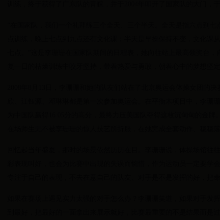
训练，终于获得了广东队的青睐，并于2004年叩开了国家队的大门，
“在国家队，我们一个礼拜练三个全天、三个半天。全天是指六点到七
点训练，晚上七点到九点还有文化课；半天是早操保持不变，文化课
七点。”这是李珊珊在国家队期间的日程表，她向往站上最高领奖台，
复一日的枯燥训练中咬牙坚持，带着热爱与勇敢，朝着心中的梦想坚
2008年8月13日，李珊珊和她的队友们站在了北京奥运会体操女团的
欣、江钰源、邓琳琳都是第一次参加奥运会。在平衡木项目中，李珊珊
为中国队赢得16.05分的高分，最终力压美国队夺得这枚沉甸甸的金
在场师生无不被李珊珊的惊人技艺所折服，在她完成全套动作、稳稳
回忆起当年盛夏，那时的场景依然历历在目。李珊珊说，体操场馆往
彩表现叫好，也会为比赛中出现的失误而惋惜，作为运动员一定要学
专注于自己的表现，不去在意自己的队友、对手是不是发挥的好，把
如果在赛场上遇见实力太强的对手怎么办？李珊珊笑道，如果对手发
到最好，把最好的一面拿出来展示就好，比赛最重要的不是结果而是过