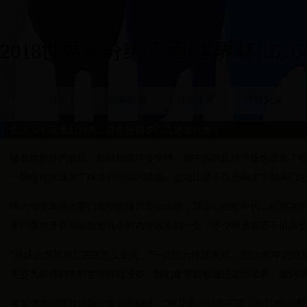
2018世界杯分组|巴西 世界杯|15164
首页
赛事新闻
直播预告
球队风采
恒大与申花激烈对决，世界杯前夕门票销售火爆！
随着世界杯的临近，足球热潮席卷全球，而中国的足球市场也迎来了
一场焦点战成为了球迷们热议的话题。这场比赛不仅是两支中超豪门
恒大与申花的比赛门票销售情况异常火爆，球迷们纷纷抢购，希望在
赛门票在开售后的短短几小时内便被抢购一空，不少球迷甚至不惜高
“这场比赛对我们来说意义重大，”一位恒大球迷表示，“恒大和申花
更是为即将到来的世界杯做准备。我们希望能够通过这场比赛，看到球
申花球迷同样对这场比赛充满期待。“申花最近状态不错，我们相信球