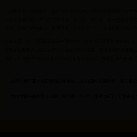
此次比赛尤为特殊的是，以05后年轻球员为主体的阵容将接受严峻考
队极大可能采取三中卫的防守体系。像彭啸、史松宸、贺一然这样志
在这一体系下锤炼能力，展现潜力。这不仅是他们个人成长的契机，
总体来看，这一四国赛不仅是中国U23冲击名古屋亚运奖牌的关键起
于安东尼奥教练团队以及整个中国足球体系而言，每场胜利都是推动
国队，年轻的中国U23既肩负期待，又需突破自我，迎来新的里程碑
从天才到平庸！95国青胜日本出线，21人仅剩9人踢中超，有人退役
女排世俱杯豪华奖金出炉：科内第一780万，米兰226万，天津多少