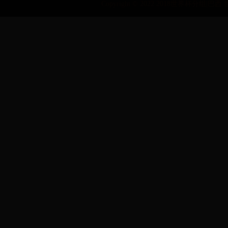
Copyright © 2022 2018世界杯分组|巴西 世