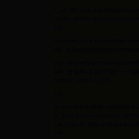
4、选手策略与战术分析在重剑世界杯的比
手的基础，但策略和战术的运用往往能改变
进攻。
选手在比赛中常常通过快速的变招来迷惑对
方面，选手则需要依靠精准的步伐控制和快
此外，选手还需要根据赛程的变化及时调整
因此，他们要具备灵活应变的能力。一些顶
据对方的打法来制定个人战术。
总结：
通过对重剑世界杯赛事规则与竞赛流程的深
则、裁判标准与评分体系的重要性。重剑作
比赛的最终结果。裁判的判定标准和评分体
优势。