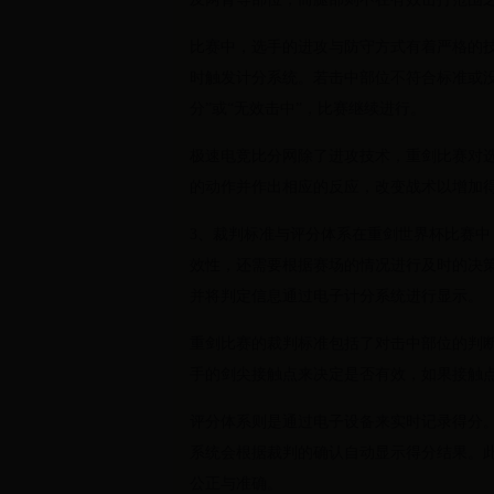
比赛中，选手的进攻与防守方式有着严格的
时触发计分系统。若击中部位不符合标准或
分”或“无效击中”，比赛继续进行。
极速电竞比分网除了进攻技术，重剑比赛对
的动作并作出相应的反应，改变战术以增加
3、裁判标准与评分体系在重剑世界杯比赛
效性，还需要根据赛场的情况进行及时的决
并将判定信息通过电子计分系统进行显示。
重剑比赛的裁判标准包括了对击中部位的判
手的剑尖接触点来决定是否有效，如果接触
评分体系则是通过电子设备来实时记录得分
系统会根据裁判的确认自动显示得分结果。
公正与准确。