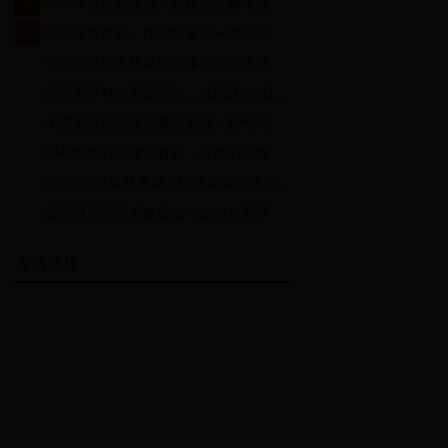
8
2022年世界杯决赛：阿根廷队勇夺冠军，梅西终圆梦
9
2022年世界杯：比利时黄金一代成员的表现与未来展望
10
中国女篮世界杯精彩录像回顾：拼搏精神与团队协作的完美展现
11
韩日世界杯的黑暗记忆：韩国队的“耻辱”之战与历史争议
12
中国足球运动员闪耀世界杯：帅气与实力并存的中国足球新力量
13
23号世界杯赔律表解析：深度剖析各队夺冠概率与赔率变化
14
5月28日世界杯重播：经典赛事回顾与足球迷的狂欢盛宴
15
皇马球员买卖策略揭秘：如何在世界杯期间巧妙运作转会市场
友情链接