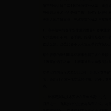
第三部分讲解了裁判标准与评分体系，重点
部分则从技术层面分析了选手如何在比赛中
更深入地了解重剑世界杯赛事的规则与竞赛
1、赛事结构与赛季安排重剑世界杯赛事通常
形式也略有不同。赛季的开始通常是在每年
竞技交流。这些比赛不仅考验选手的竞技状
每个赛季的重剑世界杯赛事包括了多个阶段
主赛事的选手名单。主赛事通常为单败淘汰
赛事安排的背后涉及到FIE对于各地区赛事
名，还起到了国际化交流的作用。此外，赛
障。
2、比赛规则与技术要求在重剑比赛中，每
项目之一，有其独特的进攻与防守方式。与
及两臂等部位，而腿部则不在有效击打范围