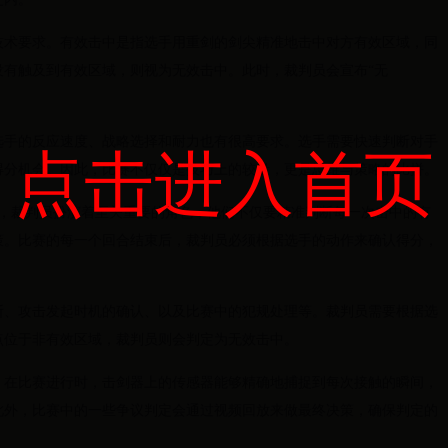
技术要求。有效击中是指选手用重剑的剑尖精准地击中对方有效区域，同
没有触及到有效区域，则视为无效击中。此时，裁判员会宣布“无
选手的反应速度、战略选择和耐力也有很高要求。选手需要快速判断对手
点击进入首页
得分机会。因此，比赛不仅仅是技巧上的较量，更是思维与策略的比拼。
中，裁判员扮演着至关重要的角色，他们不仅要精准判断每一次击中的有
策。比赛的每一个回合结束后，裁判员必须根据选手的动作来确认得分，
断、攻击发起时机的确认、以及比赛中的犯规处理等。裁判员需要根据选
点位于非有效区域，裁判员则会判定为无效击中。
。在比赛进行时，击剑器上的传感器能够精确地捕捉到每次接触的瞬间，
此外，比赛中的一些争议判定会通过视频回放来做最终决策，确保判定的