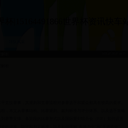
|15164491866世界杯资讯快车站|15
球队风采
程解析
2025-07-26 07:49:27
程解析
水平竞技赛事，其规则和竞赛流程对参赛选手和观众都具有较高的要求。
流程，本文从赛事结构、比赛规则、裁判标准与评分体系、以及选手策略
到赛季安排、各阶段的比赛形式以及国际重剑联合会（FIE）如何设置
中的进攻、防守和判定标准，以及如何理解“有效击中”和“无效击中”。