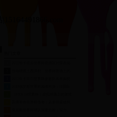
164491866.com
热门文章
1
2022年卡塔尔世界杯亚洲区对阵表揭晓：精彩赛事一触即发
2
当动物遇上西洋剑：世界杯赛场上的另类竞技与趣味瞬间
3
2022年卡塔尔世界杯参赛队名单揭晓：32支豪强齐聚，谁将问鼎大力神杯？
4
2018俄罗斯世界杯巅峰对决：法国队夺冠之路与战术体系深度解析
5
《FIFA 14世界杯：虚拟球场上的激情与荣耀》
6
苏博蒂奇世界杯传奇：从多特蒙德到克罗地亚国家队的巅峰之路
7
突尼斯世界杯球队深度分析：实力、战术与未来展望