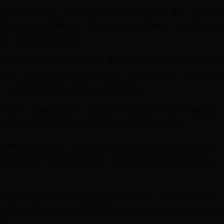
介绍了如何判定得分、如何处理争议以及裁判员的职责。最后，选手策略
根据对手的弱点来调整战术。通过对这些方面的详细解读，本文帮助读者
流程，提升观赛与参赛体验。
是由国际重剑联合会（FIE）组织，赛季分为多个阶段，每个阶段的比赛
的秋季，比赛在全球不同的城市轮流举行，每个赛站代表着一次高水平的
态，也对赛事组织和场地安排提出了较高的要求。
：预选赛、主赛事以及决赛。预选赛是一个筛选过程，主要用于确定进入
制，选手们需要在激烈的对抗中逐步淘汰对手，最终争夺冠军。
的重要性与安排的考量。不同地区的赛事不仅影响着各个国家的积分和排
事期间的直播、评论以及媒体的配合，也是赛事能够顺利进行的重要保
一次击打的有效性是由裁判员根据技术规则来判断的。重剑作为击剑三大
佩剑和花剑不同，重剑的击打范围主要集中在上半身，包括头部、躯干以
之内。