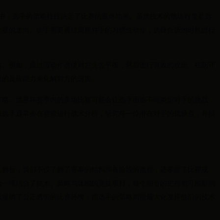
赛中，选手的策略往往决定了比赛的最终结果。虽然技术的熟练程度是选
比赛的走向。选手需要通过观察对手的习惯性动作，选择合适的时机进行
方。例如，通过假动作诱使对方失去平衡，然后进行有效的攻击。在防守
速的反应能力来化解对方的进攻。
策略。世界杯赛季内的多场比赛可能会让选手面临不同类型对手的挑战，
级选手通常会在赛前进行战术分析，研究每一位潜在对手的优缺点，并根
入解析，我们不仅了解了赛事的结构和各阶段的流程，还掌握了比赛规
为一项结合了技术、策略与体能的竞技项目，每个细节的把控都可能影响
系提供了公正透明的比赛环境，而选手的策略则能最大化发挥他们的技术