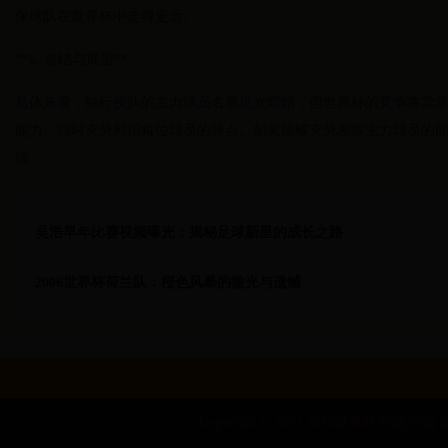
保球队在世界杯中走得更远。
**6. 总结与展望**
总体来看，独行侠队的主力球员名单星光熠熠，但世界杯的竞争将异
能力，同时充分利用每位球员的特点。如果能够充分发挥主力球员的
绩。
吴浩早年比赛视频曝光：揭秘足球新星的成长之路
2006世界杯荷兰队：橙色风暴的微光与遗憾
Copyright © 2022 2018世界杯分组|巴西 世