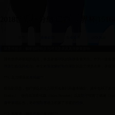
2018世界杯分组|巴西 世界杯|15164
首页
赛事新闻
直播预告
球队风采
世界杯焦点：解析独行侠主力球员名单及其对赛事影响
随着世界杯赛程的临近，各支参赛球队的阵容备受关注。作为一支备
球迷们热议的焦点。本文将深度解析独行侠队的主力球员名单，并探
**1. 主力球员名单揭秘**
据最新消息，独行侠队的主力球员名单已经基本确定。其中包括了多位备
Doncic）、得分后卫布伦森（Jalen Brunson）以及防守悍将丁威迪（Spe
赛中表现出色，更在国际赛场上积累了丰富的经验。
**2. 东契奇：球队的核心发动机**