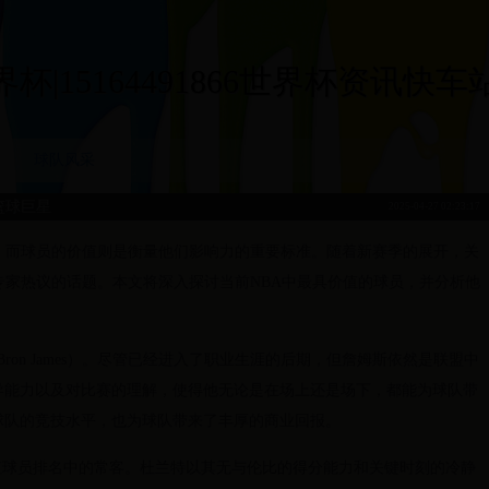
|15164491866世界杯资讯快车站|15
球队风采
篮球巨星
2025-04-27 02:23:17
，而球员的价值则是衡量他们影响力的重要标准。随着新赛季的展开，关
专家热议的话题。本文将深入探讨当前NBA中最具价值的球员，并分析他
ron James）。尽管已经进入了职业生涯的后期，但詹姆斯依然是联盟中
导能力以及对比赛的理解，使得他无论是在场上还是场下，都能为球队带
球队的竞技水平，也为球队带来了丰厚的商业回报。
）也是价值球员排名中的常客。杜兰特以其无与伦比的得分能力和关键时刻的冷静