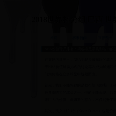
2018世界杯分组|巴西 世界杯
首页
赛事新闻
直播预告
NBA价值球员排名：揭秘谁是最具影响力的
在篮球的世界里，NBA无疑是最耀眼的舞台
于NBA价值球员排名的讨论再次成为球迷和
们为何能在众多球星中脱颖而出。
首先，我们不能忽视的是勒布朗·詹姆斯（LeB
最具影响力的球员之一。他的全能表现、领
来巨大的价值。詹姆斯的存在，不仅提升了
其次，凯文·杜兰特（Kevin Durant