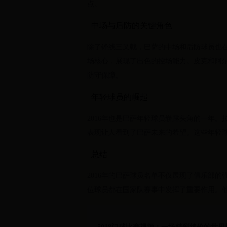
点。
中场与后防的关键角色
除了锋线三叉戟，巴萨的中场和后防球员也
场核心，展现了出色的控场能力。皮克和阿
防守保障。
年轻球员的崛起
2016年也是巴萨年轻球员崭露头角的一年
表现让人看到了巴萨未来的希望。这些年轻
总结
2016年的巴萨球员名单不仅展现了俱乐部
位球员都在国家队赛事中发挥了重要作用。