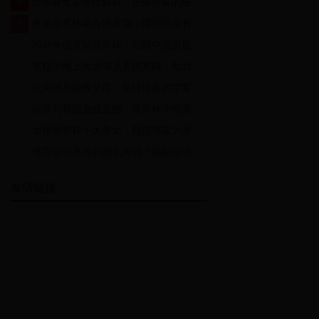
8
世界杯竞彩水位解析：把握胜算的秘诀与风险分析
9
未来世界杯举办国展望：哪些国家有望成为足球盛宴的新舞台？
10
2018年俄罗斯世界杯：回顾中国男足未竟的梦想与阵容背后的故事
11
英格兰晚上出场球员表现亮眼，助力球队挺进世界杯八强
12
北京球员谢峰父亲：足球世家的荣耀与传承
13
瑞典与韩国激战正酣，世界杯小组赛上演精彩对决
14
女排世界杯十大美女：颜值与实力并存的排球女神
15
体育运动员真的能长寿吗？揭秘运动与寿命之间的神秘关系
友情链接