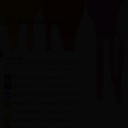
164491866.com
热门文章
1
内马尔引领巴萨逆转比赛，展现巨星风采与团队力量
2
揭秘世界杯赛场上的独特风景：那些把球袜穿到大腿的球员
3
世界杯球迷鸟：一场跨越国界的足球狂欢与情感共鸣
4
揭秘世界杯赛场上的独特风景：那些把球袜穿到大腿的球员
5
复刻球员6：世界杯赛场上的传奇再现与未来之星
6
2018届世界杯的五大特点：战术革新、VAR技术、冷门频出、球星闪耀与全球狂欢
7
专家深度预测：15号世界杯焦点战比分揭秘，胜负关键点全解析