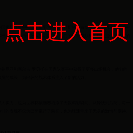
点击进入首页
在国家队赛事中扮演了重要角色。伊涅斯塔和布斯克茨作为西班牙队的中
尔巴则稳固了西班牙队的后防线，他们的经验与默契为球队提供了坚实的
。拉菲尼亚和塞尔吉·罗贝托在国家队赛事中获得了更多出场机会，他们的
球员的成长，为巴萨的战术体系注入了新的活力。
的强大实力，也为世界杯预选赛增添了无数精彩瞬间。从锋线到后防，每一
他们的表现不仅为巴萨赢得了荣誉，也为球迷带来了无尽的激情与期待。