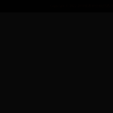
Copyright © 2022 2018世界杯分组|巴西 世