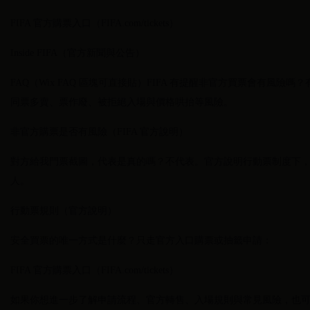
FIFA 官方購票入口（FIFA.com/tickets）
Inside FIFA（官方新聞與公告）
FAQ（Wix FAQ 區塊可直接貼）FIFA 有提醒非官方買票會有風
同票多賣、票作廢、被拒絕入場與價格哄抬等風險。
非官方購票是否有風險（FIFA 官方說明）
對方給我門票截圖，代表是真的嗎？不代表。官方說明行動票制度下，
人。
行動票規則（官方說明）
安全買票的唯一方式是什麼？只走官方入口購票或抽籤申請：
FIFA 官方購票入口（FIFA.com/tickets）
如果你想進一步了解申請流程、官方轉售、入場規則與常見風險，也