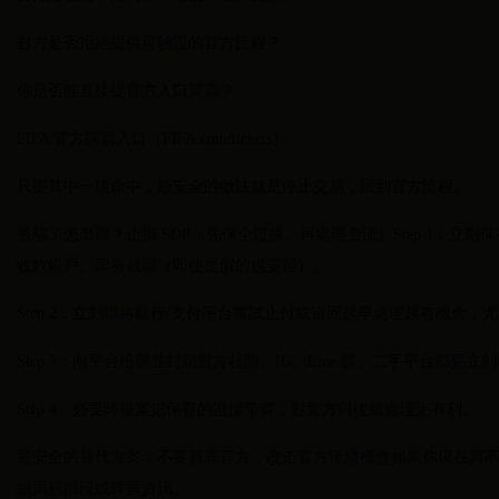
對方是否拒絕提供可驗證的官方流程？
你是否能直接從官方入口買票？
FIFA 官方購票入口（FIFA.com/tickets）
只要其中一項命中，最安全的做法就是停止交易，回到官方流程。
被騙了怎麼辦？止損 SOP（先保全證據、再處理金流）Step 1：立
收款帳戶、票券截圖（即使是假的也要留）。
Step 2：立刻聯絡銀行/支付平台嘗試止付或追回越早處理越有機會，
Step 3：向平台檢舉並封鎖對方社團、IG、Line 群、二手平台都要
Step 4：必要時報案把保存的證據帶齊，對警方與後續處理更有利。
最安全的替代方案：不要買非官方，改走官方後續機會如果你現在買
續票務階段或釋票資訊。