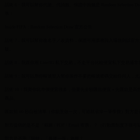
話術 6：我可以幫你代搶、代抽籤、保證中抽籤是 Random Selecti
準：
Inside FIFA：Random Selection Draw 官方公告
話術 7：我可以幫你改名字／改資料，保證可用票務與入場規則以官
疑。
話術 8：我跟你用 Line/IG 私下交易，不走平台比較便宜私下交
話術 9：我可以用你帳號登入幫你操作不要把帳號密碼交給任何人，
話術 10：我賣你比市價便宜很多，但要先全額匯款便宜＋先匯款是
商品。
匯款前 60 秒自檢清單（你願意做一次，可能就省掉一筆學費）對方
對方提供的是不是「截圖 / PDF / Email 寄票」？（行動票制度下很可
對方是否用「限時」「最後一張」施壓？