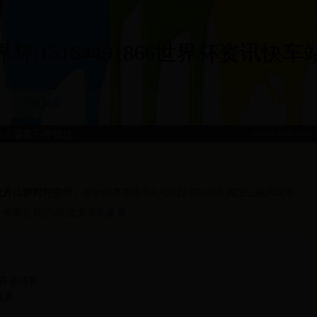
|15164491866世界杯资讯快车站|15
球队风采
水上盛宴不容错过
2025-06-11 06:43:49
节龙舟比赛时间安排
，今年的赛事将于
6月22日至24日
在闽江公园水域举
将吸引超过200支龙舟队参赛。
统龙舟表演赛
预赛