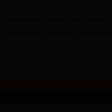
图：体育学院；编辑：曹明；审核：阳艺武
世界杯三场淘汰赛预测，法国对瑞典比分存分歧，其余两场结论一
伦敦世乒赛林诗栋立功，国乒压制罗纳尼亚，刘国正点评一语道破
Copyright © 2022 2018世界杯分组|巴西 世