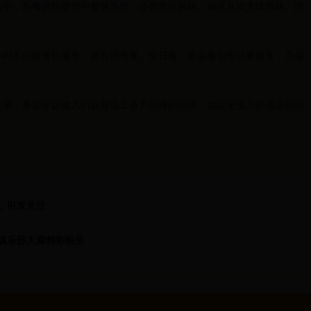
其中，热餐区除提供中餐菜系外，还有东亚风味、南亚及次大陆风味、阿
小时不间断餐饮服务，还有病号餐、生日餐、常温餐包等特餐服务，为保
间里，希望亚运健儿们在赛场上奋力拼搏的同时，也能更深入的感受杭州
，引发关注
球俱乐部大赛精彩纷呈