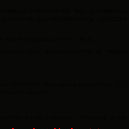
运动员组团去钱江小商品市场扫货的视频。视频中，身材高大的运动员们
一边分享淘到的好物。店内，教练员挑选到合适的衣服，试穿过后迅速付
，有的队员还随身携带行李箱。网友感叹：“真会逛。”
价的终极技巧——对半砍。有印度运动员100元拿下两件T恤，伊朗运动员
代表团主打一个“不差钱”。有网友在杭州万象城偶遇卡塔尔足球队，队员
“头顶一块布，全球我最富”。
。秋天的西湖，湖水氤氲，山色朦胧。近日，如果你漫步西湖，那大概率