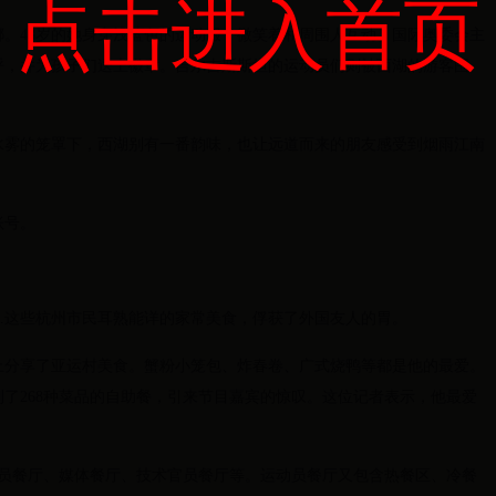
点击进入首页
。48岁的她身穿浅蓝色的运动服，微笑着和周围人互动。国际奥委会主
呼，并为孩子们送上徽章。吉尔吉斯斯坦的运动员们则被西湖的游客围
水雾的笼罩下，西湖别有一番韵味，也让远道而来的朋友感受到烟雨江南
账号。
…这些杭州市民耳熟能详的家常美食，俘获了外国友人的胃。
上分享了亚运村美食。蟹粉小笼包、炸春卷、广式烧鸭等都是他的最爱。
了268种菜品的自助餐，引来节目嘉宾的惊叹。这位记者表示，他最爱
动员餐厅、媒体餐厅、技术官员餐厅等。运动员餐厅又包含热餐区、冷餐