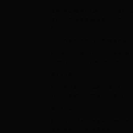
有网友在短视频平台上晒出了吉尔吉斯斯坦
身着统一服装坐在商场的长椅上，一边休息
款。
尼泊尔代表团则组团去了四季青服装市场血拼
在“买买买”的同时，外国运动员还掌握了砍
更加精打细算，找到了100元3件的T恤……
网友评论截图。
作为中东“土豪国”，在购物这方面，卡塔尔
们人手一袋奢侈品，用实际行动诠释了什么叫
雨中漫步游西湖
杭州亚运会开幕当天，恰逢中国的秋分节气
会碰到前来游玩的各个国家和地区运动员。