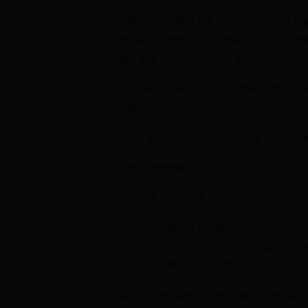
有网友在西湖偶遇了奥运体操冠军丘索维金娜
席巴赫日前也现身西湖，他和小朋友们打招
观，还被一位热情的大伯拉来合影……
进入仲秋，杭州最近也时不时飘起小雨。在
的风情万种。
来源：浙江省人民政府新闻办公室官方抖音
杭州美食受热捧
亚运期间，宋嫂鱼羹、东坡肉、清炒虾仁…
一位韩国记者在赛事报道之余，在社交平台
还有日本记者在报道杭州亚运村设置时，提到
吃红饶肉，餐后还可以品尝龙井茶。
据悉，杭州亚运村共设有6个餐厅，包括运