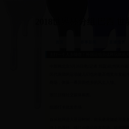
2018世界杯分组|巴西 世界杯
首页
赛事新闻
直播预告
主打一个入乡随俗！外国运动员这样玩转杭
中新网北京9月26日电(记者 邢蕊)杭州第
区代表团的运动健儿们也向最高领奖台发起冲
商场，体验一番异国他乡的风土人情。
浙江日报社交媒体截图。
组团打卡批发市场
自从杭州进入亚运时间，街头巷尾随处可见各
冲上热搜榜。钱江小商品批发市场、杭州四