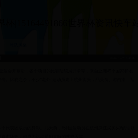
|15164491866世界杯资讯快车站|15
球队风采
州
2026-01-22 18:40:02
19届亚运会开幕后，各个项目的比赛陆续展开争夺，来自亚洲45个国家和地
击。比赛之余，不少“老外”运动员走上杭州街头，品美食、游西湖、逛
个代表团成员的身影。几天前，#外国运动员在杭州疯狂买买买#的话题
季青市场等，都成为运动员们青睐的购物天堂。