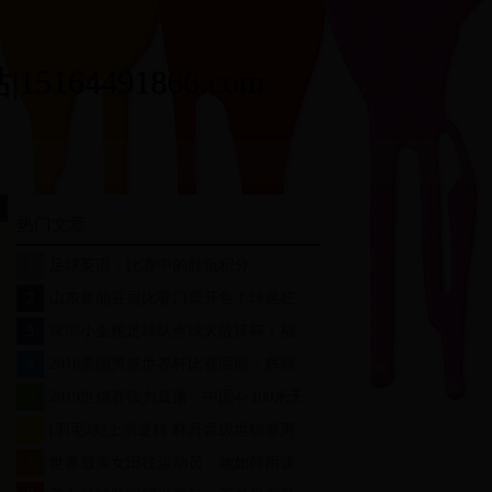
164491866.com
热门文章
1
足球英语：比赛中的胜负积分
2
山东鲁能亚冠比赛门票开售！球迷狂欢盛宴即将开启
3
深圳小金靴足球队点球大战捧杯！福田区校园足球联赛冠军诞生
4
2018美国男篮世界杯比赛回顾：辉煌与挑战并存
5
2019世锦赛接力直播：中国4×100米天团突破历史，热血瞬间全记录
6
[羽毛球]上演逆转 林丹晋级世锦赛男单第二轮
7
世界最美女田径运动员：她如何用速度与魅力征服全球体育迷？