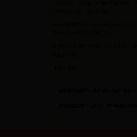
和常温餐区、饮料区、明档区等五个餐区。
拉伯及中东风味、欧陆风味等。
自开幕式到闭幕式，运动员餐厅每日提供20
障运动员的用餐需求下足了功夫。
杭州亚运会刚刚拉开大幕，未来十几天的时
这座城市的魅力。(完)
【编辑:叶攀】
前国脚魏新曝光，妻子涉嫌诈骗巨额资金
掷球盛宴在鄠邑区开启：2025年全国掷