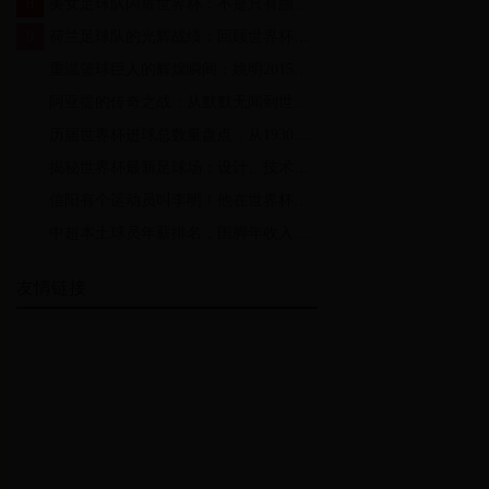
8
美女足球队闪耀世界杯：不是只有颜值，更有实力与激情
9
荷兰足球队的光辉战绩：回顾世界杯上的经典比赛
10
重温篮球巨人的辉煌瞬间：姚明2015年比赛录像回顾
11
阿亚提的传奇之战：从默默无闻到世界杯舞台的逆袭之路
12
历届世界杯进球总数量盘点：从1930年到2022年的精彩瞬间
13
揭秘世界杯最新足球场：设计、技术与球迷体验的完美融合
14
信阳有个运动员叫李明！他在世界杯上的精彩表现令人瞩目
15
中超本土球员年薪排名，国脚年收入普遍过千万，第一名饱受争议
友情链接